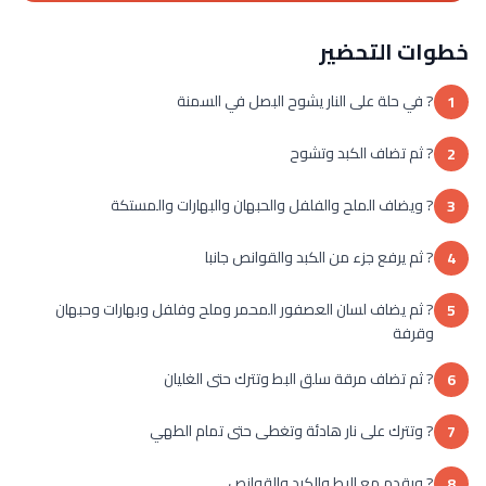
خطوات التحضير
? في حلة على النار يشوح البصل في السمنة
1
? ثم تضاف الكبد وتشوح
2
? ويضاف الملح والفلفل والحبهان والبهارات والمستكة
3
? ثم يرفع جزء من الكبد والقوانص جانبا
4
? ثم يضاف لسان العصفور المحمر وملح وفلفل وبهارات وحبهان
5
وقرفة
? ثم تضاف مرقة سلق البط وتترك حتى الغليان
6
? وتترك على نار هادئة وتغطى حتى تمام الطهي
7
? ويقدم مع البط والكبد والقوانص
8