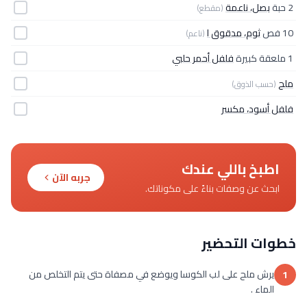
2 حبة
بصل، ناعمة
(مقطع)
10 فص
ثوم، مدقوق ا
(ناعم)
1 ملعقة كبيرة
فلفل أحمر حلبي
ملح
(حسب الذوق)
فلفل أسود، مكسر
اطبخ باللي عندك
جربه الآن
ابحث عن وصفات بناءً على مكوناتك.
خطوات التحضير
يرش ملح على لب الكوسا ويوضع في مصفاة حتى يتم التخلص من
1
الماء .