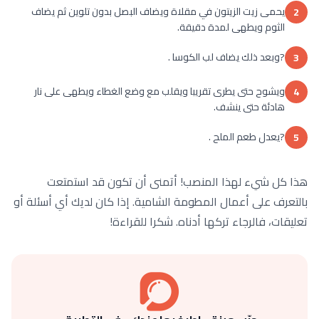
يحمى زيت الزيتون في مقلاة ويضاف البصل بدون تلوين ثم يضاف
2
الثوم ويطهى لمدة دقيقة.
?وبعد ذلك يضاف لب الكوسا .
3
ويشوح حتى يطرى تقريبا ويقلب مع وضع الغطاء ويطهى على نار
4
هادئة حتى ينشف.
?يعدل طعم الملح .
5
هذا كل شيء لهذا المنصب! أتمنى أن تكون قد استمتعت
بالتعرف على أعمال المطومة الشامية. إذا كان لديك أي أسئلة أو
تعليقات، فالرجاء تركها أدناه. شكرا للقراءة!