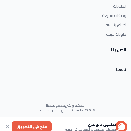
الحلويات
وصفات سريعة
اطباق رئيسية
حلويات غربية
اتصل بنا
تابعنا
الأحكام والشروط
خصوصية
عنا
© 2026 Dlwaqty. جميع الحقوق محفوظة.
Powered by
GAIT
تطبيق دلوقتي
فتح في التطبيق
وصفات ومنيوهات المطاعم في جيبك