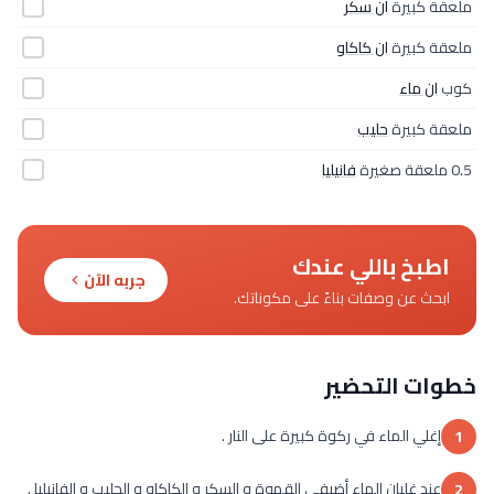
ملعقة كبيرة
ان سكر
ملعقة كبيرة
ان كاكاو
كوب
ان ماء
ملعقة كبيرة
حليب
0.5 ملعقة صغيرة
فانيليا
اطبخ باللي عندك
جربه الآن
ابحث عن وصفات بناءً على مكوناتك.
خطوات التحضير
إغلي الماء في ركوة كبيرة على النار .
1
عند غليان الماء أضيفي القهوة و السكر و الكاكاو و الحليب و الفانيليا .
2