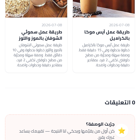
2026-07-08
2026-07-08
طريقة عمل آيس موكا
طريقة عمل سموثي
بالكراميل
الشوفان بالموز واللوز
طريقة عمل آيس موكا بالكراميل
طريقة عمل سموثي الشوفان
خطوة بخطوة وفي 15 دقيقة فقط.
بالموز واللوز خطوة بخطوة وفي 10
وصفة سهلة ومجرّبة من مطبخ
دقائق فقط. وصفة سهلة ومجرّبة
دلوقتي تكفي 2 فرد، بمقادير
من مطبخ دلوقتي تكفي 2 فرد،
دقيقة وخطوات واضحة.
بمقادير دقيقة وخطوات واضحة.
0 التعليقات
جرّبت الوصفة؟
⭐
كن أول من يقيّمها ويحكي لنا النتيجة — تقييمك يساعد
غيرك يقرر.