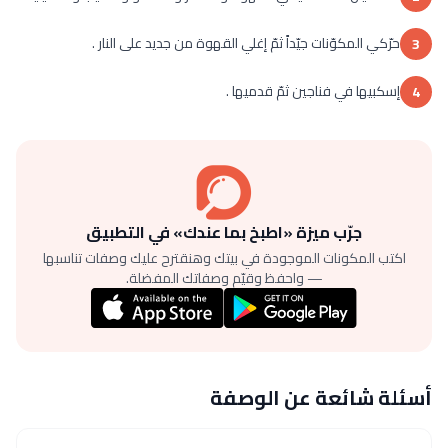
حرّكي المكوّنات جيّداً ثمّ إغلي القهوة من جديد على النار .
3
إسكبيها في فناجين ثمّ قدميها .
4
جرّب ميزة «اطبخ بما عندك» في التطبيق
اكتب المكونات الموجودة في بيتك وهنقترح عليك وصفات تناسبها
— واحفظ وقيّم وصفاتك المفضلة.
أسئلة شائعة عن الوصفة