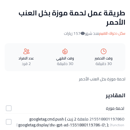
طريقة عمل لحمة موزة بخل العنب
الأحمر
منذ شهر
157 زيارات
سجّل دخولك للتقييم
وقت التحضير
وقت الطهي
عدد الافراد
30 دقيقة
30 دقيقة
2 فرد
لحمة موزة بخل العنب الأحمر
المقادير
لحمة موزة
215518801197860 ملعقة
2 زيت googletag.cmd.push {
googletag.display'div-gpt-ad-1551880119786-0'; };
(function()