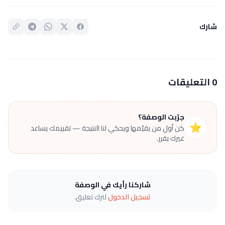
شارك
0 التعليقات
جرّبت الوصفة؟
⭐
كن أول من يقيّمها ويحكي لنا النتيجة — تقييمك يساعد
غيرك يقرر.
شاركنا رأيك في الوصفة
تسجيل الدخول
لترك تعليق.