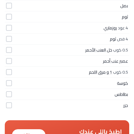
بصل
ثوم
4 عود
روزماري
4 فص
ثوم
0.5 كوب
خل العنب الأحمر
عصير عنب أحمر
0.5 كوب
1 و مرق اللحم
كوسة
بطاطس
جزر
اطبخ باللي عندك