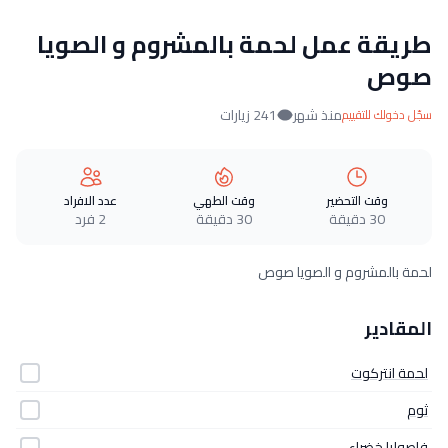
طريقة عمل لحمة بالمشروم و الصويا
صوص
منذ شهر
241 زيارات
سجّل دخولك للتقييم
وقت التحضير
وقت الطهي
عدد الافراد
30 دقيقة
30 دقيقة
2 فرد
لحمة بالمشروم و الصويا صوص
المقادير
لحمة انتركوت
ثوم
فاصوليا خضراء