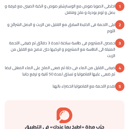
اخلطى الصويا صوص مع الوسترشاير صوص و الكبة الصينى مع قرفة و
1
بصل و ثوم بودرة و ملح وفلفل
تبلى اللحمة فى الخليط السابق مع القليل من الزيت و البصل الشرائح و
2
الثوم
حمصى المشروم فى طاسة ساخنة لمدة 3 دقائق ثم ضيفى اللحمة
3
المتبلة الى الطاسة مع المشروم و اتركيها حتى تنضج مع القليل من
الزيت
ضيفى القليل من الماء فى حلة ثم ضعى الملح على الماء المغلى ايضا
4
ثم ضعى عليها الفاصوليا و تسلق لمدة 50 ثانية و ترفع جانبا
تقدم اللحمة مع الفاصوليا الخضراء بالهنا
5
جرّب ميزة «اطبخ بما عندك» في التطبيق