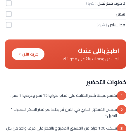
2 كوب
قطر ثقيل
( شيرة )
سمن
قطر ساخن
( شيرة )
اطبخ باللي عندك
جربه الآن
ابحث عن وصفات بناءً على مكوناتك.
خطوات التحضير
تقسم عجينة شعر الكنافة على قطع طولها 15 سم وعرضها 7 سم .
1
يحمص الفستق الحلبي في الفرن ثم يخلط مع قطر السكر السميك "
2
الثقيل ".
يسكب 100 جرام من الفستق الممزوج بالقطر على طرف واحد من كل
3