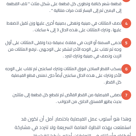
قطعة شعر كنافة وتطوى كل قطعة على شكل مثلث " تلف القطعة
إلى اليمين ثم إلى اليسار ثلاث مرات متتالية " .
تصف المثلثات في صينية وتغطى بصينية أخرى عليها وزن ثقيل للضغط
4
عليها ، وتترك المثلثات على هذه الحال 3 إلى 4 ساعات .
تحمى السمنة أو الزيت في مقلاة عميقة جدا وتقلى المثلثات على أول
5
وجه ثم تقلب على الوجه الأخر لتشقر على الوجهين ، ترفع المثلثات من
الزيت وتصف في صينية وتترك لتبرد .
يسكب القطر الساخن فوق المثلثات وتترك لساعتين ثم تقلب على الوجه
6
الأخر وتترك على هذه الحال ساعتين أيضاً حتى تمتص قطع الفيصلية
كل القطر .
تصفى الفيصلية من القطر الفائض ثم تقطع كل قطعة إلى مثلثين
7
بحيث يظهر الفستق الحلبي من الجوانب .
وهذا هو أسلوب عمل الفيصلية باختصار. آمل أن تكون قد
استمتعت بهذه النظرة العامة السريعة ولا تتردد في مشاركة
أفكارك وأسئلتك في التعليقات أدناه. شكرا للقراءة!