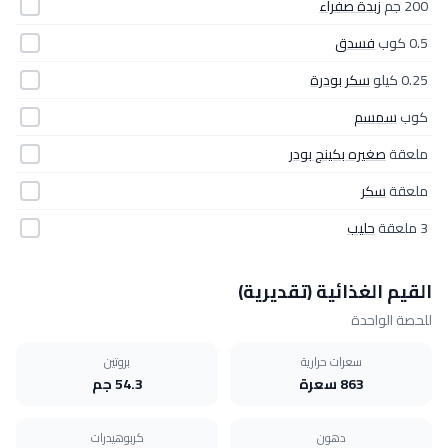
200 جم
زبدة صفراء
0.5 كوب
فسدق
0.25 كيلو
سكر بودرة
كوب
سمسم
ملعقة
صغيره بكينج بودر
ملعقة
سكر
3 ملعقة
حليب
القيم الغذائية (تقديرية)
للحصة الواحدة
سعرات حرارية
بروتين
863 سعرة
54.3 جم
دهون
كربوهيدرات