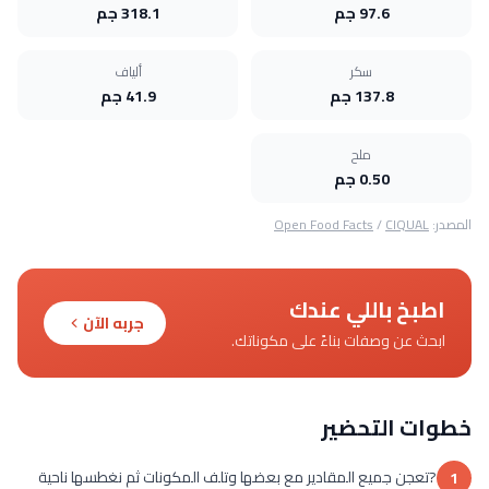
97.6 جم
318.1 جم
سكر
ألياف
137.8 جم
41.9 جم
ملح
0.50 جم
المصدر:
CIQUAL
/
Open Food Facts
اطبخ باللي عندك
جربه الآن
ابحث عن وصفات بناءً على مكوناتك.
خطوات التحضير
?تعجن جميع المقادير مع بعضها وتلف المكونات ثم نغطسها ناحية
1