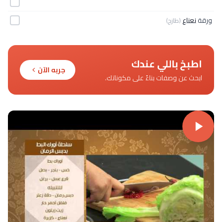
ورقة
نعناع
(طازج)
اطبخ باللي عندك
جربه الآن
ابحث عن وصفات بناءً على مكوناتك.