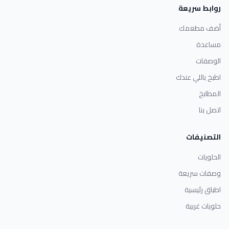
روابط سريعة
أضف مطعمك
مساعدة
الوصفات
اطبخ باللي عندك
المطابخ
اتصل بنا
التصنيفات
الحلويات
وصفات سريعة
اطباق رئيسية
حلويات غربية