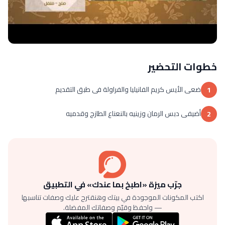
خطوات التحضير
ضعى الأيس كريم الفانيليا والفراولة فى طبق التقديم
1
أضيفى دبس الرمان وزينيه بالنعناع الطازج وقدميه
2
جرّب ميزة «اطبخ بما عندك» في التطبيق
اكتب المكونات الموجودة في بيتك وهنقترح عليك وصفات تناسبها
— واحفظ وقيّم وصفاتك المفضلة.