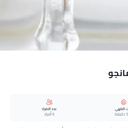
انجو
 الطهي
عدد الافراد
قة
6 أفراد