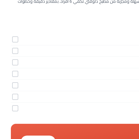
طريقة عمل كيك آيس كريم مانجو خطوة بخطوة بـ7 مكونات. وصفة سهلة ومجرّبة من مطبخ دلوقتي تكفي 6 أفراد، بمقادير دقيقة وخطوات