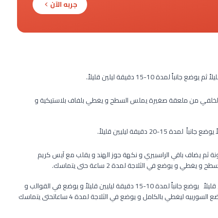
جربه الآن
دة 10-15 دقيقة ليلين قليلاً.
لقالب 1 كوب و إستخدام الجزء الخلفي من ملعقة صغيرة يملس السطح و يغطي بلفاف بلاستيكية و
20 دقيقة ليليين قليلاً.
ثم يضاف باقي الراسبيري و نكهة جوز الهند و يقلب مع آيس كريم
ي و يوضع في الثلاجة لمدة 2 ساعة حتى يتماسك.
? يوضع باقي سوربيه المانجو في طبق وبإستخدام ملعقة يفرق قليلاً يوضع جانباً لمدة 10-15 دقيقة ليليين قليلاً و يوضع في القوالب و
يملس السطح و بإستخدام مقص نقطع دائرة من كل الويفر و يوضع السوربيه ليغطي بالكامل و يوضع في الثلاجة لمدة 4 ساعاتحتى يتماسك