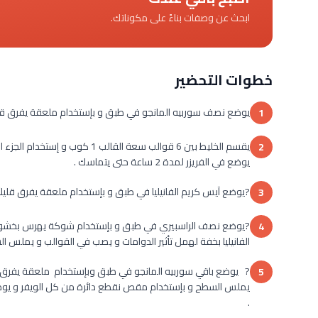
ابحث عن وصفات بناءً على مكوناتك.
خطوات التحضير
يوضع نصف سوربيه المانجو في طبق و بإستخدام ملعقة يفرق قليلاً ثم يوضع جانباً لم
1
يقسم الخليط بين 6 قوالب سعة ا
2
يوضع في الفريزر لمدة 2 ساعة حتى يتماسك .
?يوضع آيس كريم الفانيليا في طبق و بإستخدام ملعقة يفرق قليلاً يوضع جانباً لمدة 15-
3
?يوضع نصف الراسبيري في طبق و بإستخدام شوكة يهرس بخشونة 
4
الفانيليا بخفة لهمل تأثير الدوامات و يصب في القوالب و يملس السطح و يغط
5
.