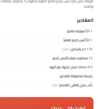
واضحة.
المقادير
1 لتراً
سوربيه مانجو
1 لتراً
آيس كريم فانيليا
125 جم
راسبيري
(طازج)
12
بسكويت ويفر للآيس كريم
0.5 ملعقة
شاي نكهة جوز الهند
كريمة مخفوقة للتقديم
رأس
بيري إضافي للتقديم
(طازج)
اطبخ باللي عندك