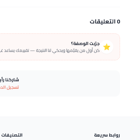
0 التعليقات
جرّبت الوصفة؟
⭐
كن أول من يقيّمها ويحكي لنا النتيجة — تقييمك يساعد غير
شاركنا رأ
تسجيل الد
روابط سريعة
التصنيفات