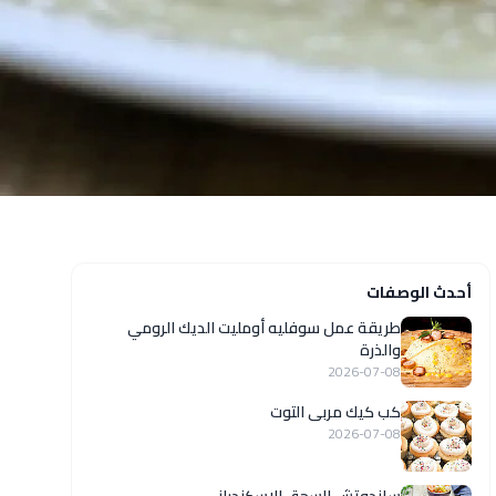
أحدث الوصفات
طريقة عمل سوفليه أومليت الديك الرومي
والذرة
2026-07-08
كب كيك مربى التوت
2026-07-08