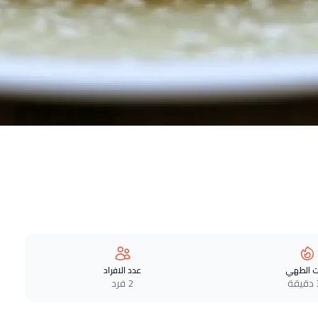
 الطهي
عدد الافراد
ة
2 فرد