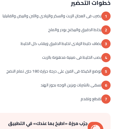
خطوات التحضير
يضرب فى العجان الزيت والسكر والزبادى واللبن والبيض والفانيليا
1
يخلط الدقيق والبيكنج بودر والملح
2
يضاف خليط الزبادى لخليط الدقيق ويقلب كل الخليط
3
يصب الخليط فى صينية مدهونة بالزيت
4
توضع الكيكة فى الفرن على درجة حرارة 180 حتى تمام النضج
5
تسقى بالشربات ويزين الوجه بجوز الهند
6
تقطع وتقدم
7
جرّب ميزة «اطبخ بما عندك» في التطبيق