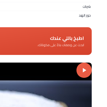
شربات
جوز الهند
اطبخ باللي عندك
ابحث عن وصفات بناءً على مكوناتك.