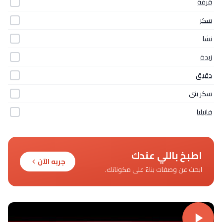
قرفة
سكر
نشا
زبدة
دقيق
سكر بنى
فانيليا
اطبخ باللي عندك
جربه الآن
ابحث عن وصفات بناءً على مكوناتك.