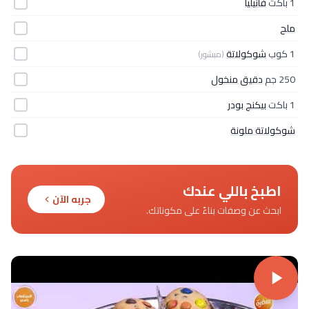
1 باكت
فانيليا
ملح
1 كوب
شوكولاتة
(مبشور)
250 جم
دقيق منخول
1 باكت
بيكنج بودر
شوكولاتة ملونة
اطبخ باللي عندك
جربه الآن
ابحث عن وصفات بناءً على مكوناتك.