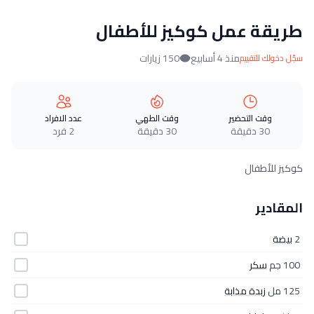
طريقة عمل كوكيز للأطفال
منذ 4 أسابيع
150 زيارات
سجّل دخولك للتقييم
وقت التحضير
وقت الطهي
عدد الافراد
30 دقيقة
30 دقيقة
2 فرد
كوكيز للأطفال
المقادير
2
بيضة
100 جم
سكر
125 مل
زبدة مذابة