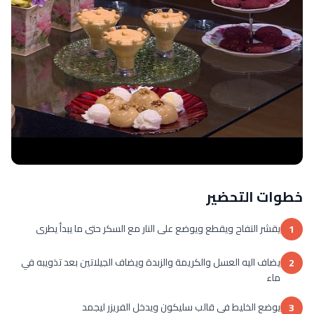
خطوات التحضير
يقشر التفاح ويقطع ويوضع على النار مع السكر حتى ما يبدأ يطرى
1
يضاف اليه العسل والكريمة والزبدة ويضاف الجيلاتين بعد تذويبه في
2
ماء
يوضع الخليط في قالب سليكون ويدخل الفريزر ليجمد
3