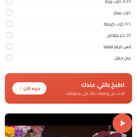
0.33 كوب
زبدة
كوب
سكر
0.5 كوب
كريمة
20 جم
جيلاتين
ايس كريم فانيليا
عين جمل
اطبخ باللي عندك
جربه الآن
ابحث عن وصفات بناءً على مكوناتك.