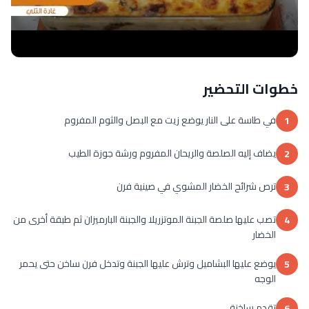
خطوات التحضير
في طاسة على النار يوضع زيت مع البصل والثوم المفروم
1
يضاف إليه الصلصة والريحان المفروم ورشة جوزة الطيب
2
ترص شرائح الخضار المشوي في صينية فرن
3
تصب عليها صلصة الجبنة الموتزريلا والجبنة البارميزان ثم طبقة أخرى من
4
الخضار
يوضع عليها البشاميل وترش عليها الجبنة وتدخل فرن ساخن حتى يحمر
5
الوجه
تقدم ساخنة
6