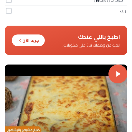
1 كوب
جبن بارميزان
زيت
اطبخ باللي عندك
جربه الآن
ابحث عن وصفات بناءً على مكوناتك.