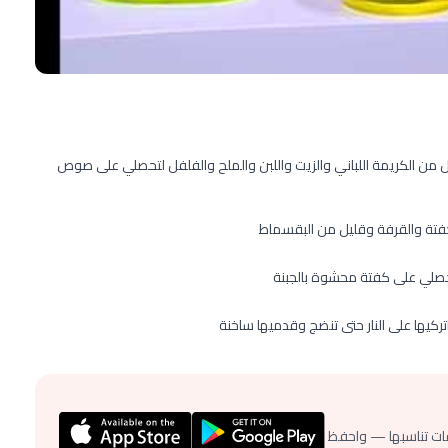
يل من الكريمة اللباني والزيت واللبن والملح والفلفل لتحصلي على صوص
كفتة والقرفة وقليل من البقسماط
صلي على كفتة محشوة بالجبنة
كيها على النار حتى تنضج وقدميها ساخنة
ات تناسبها — واحفظ