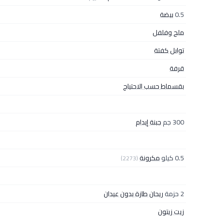
0.5
بيضة
ملح وفلفل
توابل كفتة
قرفة
بقسماط حسب الاحتياج
300 جم
جبنة إيدام
0.5 كيلو
مكرونة
(2273)
2 حزمة
ريحان طازة بدون عيدان
زيت زيتون