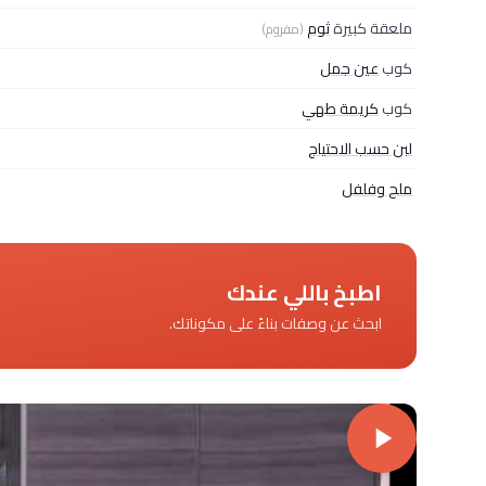
ملعقة كبيرة
ثوم
(مفروم)
كوب
عين جمل
كوب
كريمة طهي
لبن حسب الاحتياج
ملح وفلفل
اطبخ باللي عندك
ابحث عن وصفات بناءً على مكوناتك.