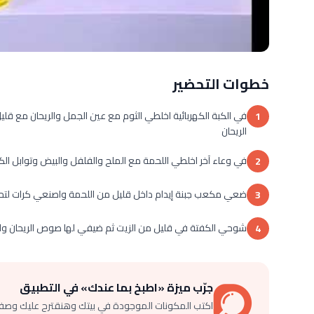
خطوات التحضير
في الكبة الكهربائية اخلطي الثوم مع عين الجمل والريحان مع قل
1
الريحان
في وعاء آخر اخلطي اللحمة مع الملح والفلفل والبيض وتوابل ال
2
ضعي مكعب جبنة إيدام داخل قليل من اللحمة واصنعي كرات لتح
3
شوحي الكفتة في قليل من الزيت ثم ضيفي لها صوص الريحان واتر
4
جرّب ميزة «اطبخ بما عندك» في التطبيق
اكتب المكونات الموجودة في بيتك وهنقترح عليك وصف