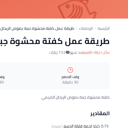
الرئيسية
الوصفات
طريقة عمل كفتة محشوة جبنة بصوص الريحان 
طريقة عمل كفتة محشوة جبن
منذ شهر
152 زيارات
سجّل دخولك للتقييم
وقت التحضير
وقت
30 دقيقة
30 دقيق
كفتة محشوة جبنة بصوص الريحان الكريمي
المقادير
0.75 كيلو
لحمة قليلة الدسم
(مفروم)