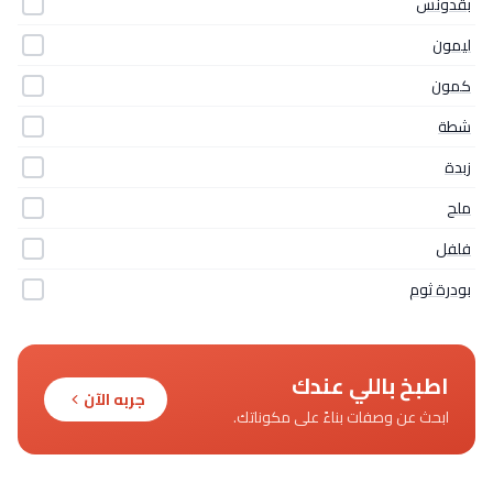
بقدونس
ليمون
كمون
شطة
زبدة
ملح
فلفل
بودرة ثوم
اطبخ باللي عندك
جربه الآن
ابحث عن وصفات بناءً على مكوناتك.