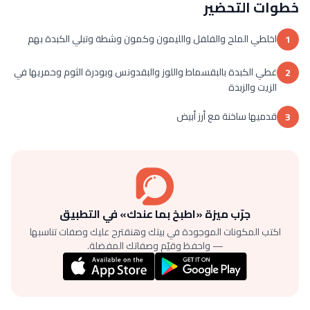
خطوات التحضير
اخلطي الملح والفلفل والليمون وكمون وشطة وتبلي الكبدة بهم
1
غطي الكبدة بالبقسماط واللوز والبقدونس وبودرة الثوم وحمريها في
2
الزيت والزبدة
قدميها ساخنة مع أرز أبيض
3
جرّب ميزة «اطبخ بما عندك» في التطبيق
اكتب المكونات الموجودة في بيتك وهنقترح عليك وصفات تناسبها
— واحفظ وقيّم وصفاتك المفضلة.