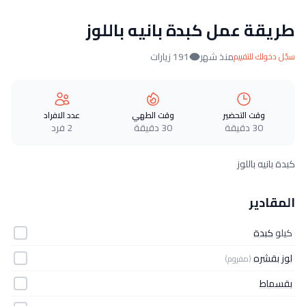
طريقة عمل كبدة بانيه باللوز
منذ شهر
191 زيارات
سجّل دخولك للتقييم
وقت التحضير
وقت الطهي
عدد الافراد
30 دقيقة
30 دقيقة
2 فرد
كبدة بانيه باللوز
المقادير
كيلو
كبدة
لوز بقشره
(مفروم)
بقسماط