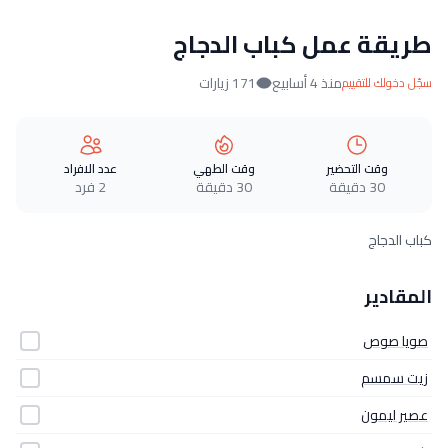
طريقة عمل كباب الدجاج
منذ 4 أسابيع
171 زيارات
سجّل دخولك للتقييم
وقت التحضير
وقت الطهي
عدد الافراد
30 دقيقة
30 دقيقة
2 فرد
كباب الدجاج
المقادير
صويا صوص
زيت سمسم
عصير ليمون