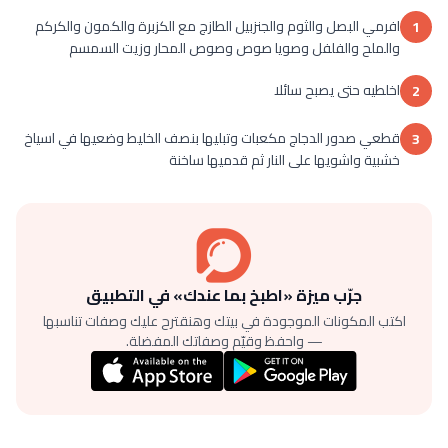
افرمي البصل والثوم والجنزبيل الطازج مع الكزبرة والكمون والكركم
1
والملح والفلفل وصويا صوص وصوص المحار وزيت السمسم
اخلطيه حتى يصبح سائلا
2
قطعي صدور الدجاج مكعبات وتبليها بنصف الخليط وضعيها في اسياخ
3
خشبية واشويها على النار ثم قدميها ساخنة
جرّب ميزة «اطبخ بما عندك» في التطبيق
اكتب المكونات الموجودة في بيتك وهنقترح عليك وصفات تناسبها
— واحفظ وقيّم وصفاتك المفضلة.