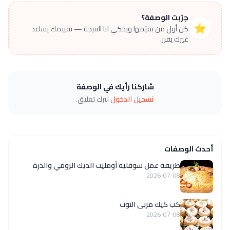
جرّبت الوصفة؟
⭐
كن أول من يقيّمها ويحكي لنا النتيجة — تقييمك يساعد
غيرك يقرر.
شاركنا رأيك في الوصفة
تسجيل الدخول
لترك تعليق.
أحدث الوصفات
طريقة عمل سوفليه أومليت الديك الرومي والذرة
2026-07-08
كب كيك مربى التوت
2026-07-08