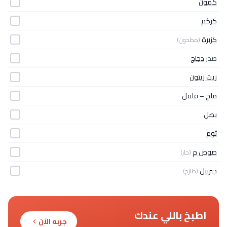
كمون
كركم
كزبرة
(مطحون)
صدر
دجاج
زيت زيتون
ملح – فلفل
بصل
ثوم
صوص م
(حار)
جنزبيل
(طازج)
اطبخ باللي عندك
جربه الآن