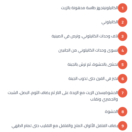
الكانيلونيتجهز طاسة مدهونة بالزيت
1
الكانيلوني
2
تلف وحدات الكانيلوني، وترص في الصينية
3
تسوى وحدات الكانيلوني من الجانبين
4
تحشى بالحشوة، ثم ترش بالجبنة
5
تخبز في الفرن حتى تذوب الجبنة
6
الحشوةيسخن الزيت مع الزبدة على النار ثم يضاف الثوم، البصل، الشبت
7
والجمبري ونقلب
الحشوة
8
يضاف الفلفل الألوان، الملح والفلفل مع التقليب حتى تمام الطهي
9