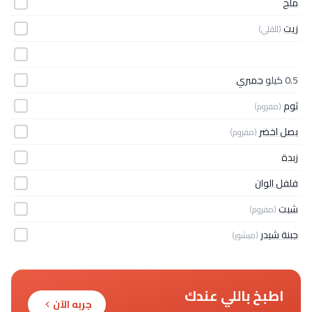
ملح
زيت
(للقلي)
0.5 كيلو
جمبري
ثوم
(مفروم)
بصل اخضر
(مفروم)
زبدة
فلفل الوان
شبت
(مفروم)
جبنة شيدر
(مبشور)
اطبخ باللي عندك
جربه الآن