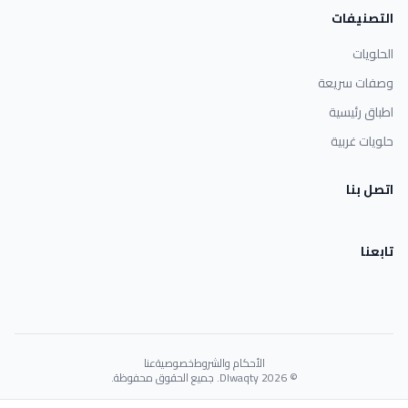
التصنيفات
الحلويات
وصفات سريعة
اطباق رئيسية
حلويات غربية
اتصل بنا
تابعنا
الأحكام والشروط
خصوصية
عنا
© 2026 Dlwaqty. جميع الحقوق محفوظة.
Powered by
GAIT