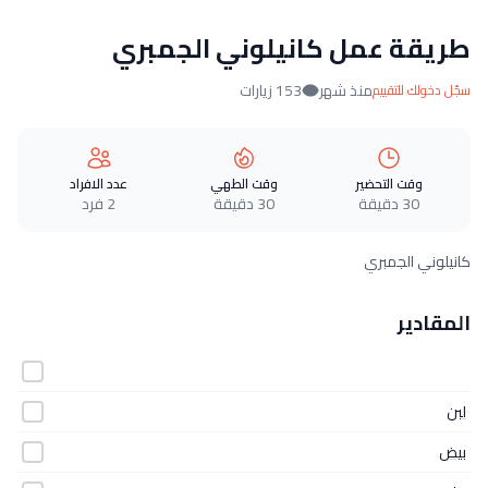
طريقة عمل كانيلوني الجمبري
منذ شهر
153 زيارات
سجّل دخولك للتقييم
وقت التحضير
وقت الطهي
عدد الافراد
30 دقيقة
30 دقيقة
2 فرد
كانيلوني الجمبري
المقادير
لبن
بيض