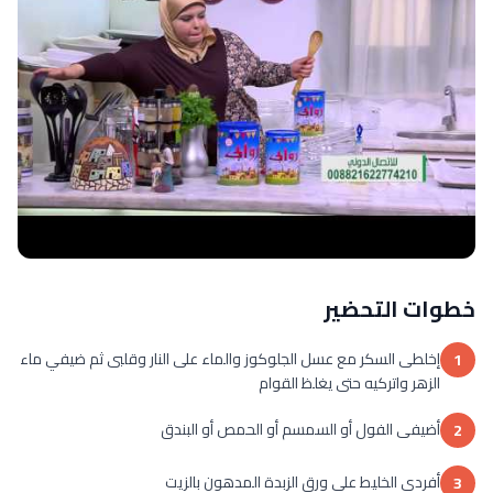
خطوات التحضير
إخلطى السكر مع عسل الجلوكوز والماء على النار وقلبى ثم ضيفي ماء
1
الزهر واتركيه حتى يغلظ القوام
أضيفى الفول أو السمسم أو الحمص أو البندق
2
أفردى الخليط على ورق الزبدة المدهون بالزيت
3