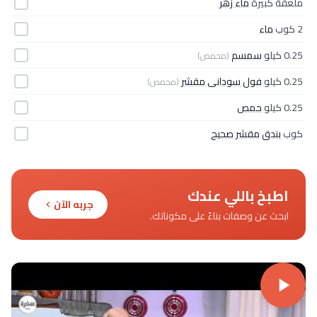
ملعقة كبيرة
ماء زهر
2 كوب
ماء
0.25 كيلو
سمسم
(محمص)
0.25 كيلو
فول سودانى مقشر
(محمص)
0.25 كيلو
حمص
كوب
بندق مقشر صحيح
اطبخ باللي عندك
جربه الآن
ابحث عن وصفات بناءً على مكوناتك.