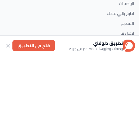
الوصفات
اطبخ باللي عندك
المطابخ
اتصل بنا
تطبيق دلوقتي
فتح في التطبيق
وصفات ومنيوهات المطاعم في جيبك
التصنيفات
الحلويات
وصفات سريعة
اطباق رئيسية
حلويات غربية
اتصل بنا
تابعنا