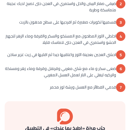
ضيفي صفار البيض والخل واستمري في العجن حتى تصبح لديك عجينة
2
متماسكة وطرية
قسميها لكويرات صغيرة ثم افرديها على سطح مدهون بالزيت
3
اخلطي اللوز المطحون مع المستكو والسكر والقرفة وماء الزهر لتجهيز
4
الحشو واستمري في العجن حتى تتماسك قليلا
احشي العجين بعجينة اللوز واغلقيها جيدا ثم اقليها في زيت غزير ساخن
5
ضعى سكر و ماء مع شاي مغربي وقرنفل وقرفة وماء زهر ومستكة
6
واتركيه ليغلي على النار لعمل العسل المغربي
قدمي الفطائر مع العسل ورشة لوز محمر
7
جرّب ميزة «اطبخ بما عندك» في التطبيق