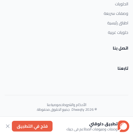
الحلويات
وصفات سريعة
اطباق رئيسية
حلويات غربية
اتصل بنا
تابعنا
الأحكام والشروط
خصوصية
عنا
© 2026 Dlwaqty. جميع الحقوق محفوظة.
Powered by
GAIT
تطبيق دلوقتي
فتح في التطبيق
وصفات ومنيوهات المطاعم في جيبك