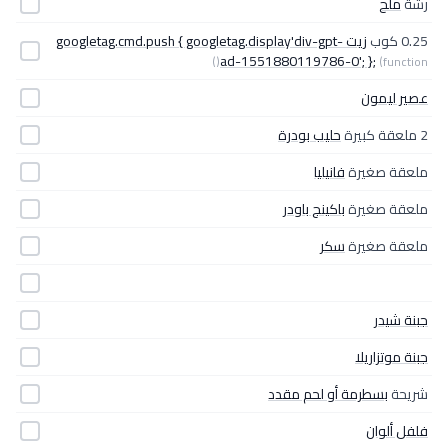
رشّة
ملح
0.25 كوب
زيت googletag.cmd.push { googletag.display'div-gpt-
ad-1551880119786-0'; };
(function()
عصير ليمون
2 ملعقة كبيرة
حليب بودرة
ملعقة صغيرة
فانيليا
ملعقة صغيرة
باكينج باودر
ملعقة صغيرة
سكر
جبنة شيدر
جبنة موتزاريلا
شريحة
بسطرمة أو لحم مقدد
فلفل ألوان