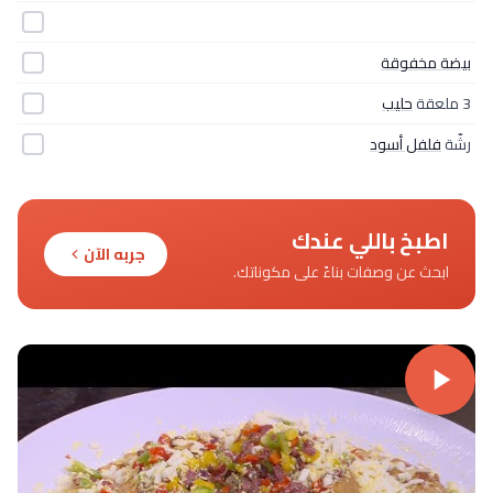
بيضة مخفوقة
3 ملعقة
حليب
رشّة
فلفل أسود
اطبخ باللي عندك
جربه الآن
ابحث عن وصفات بناءً على مكوناتك.