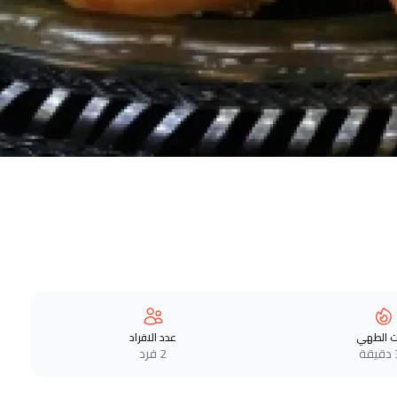
 الطهي
عدد الافراد
ة
2 فرد