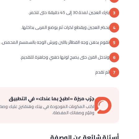
يترك العجين لمدة 30 إلى 45 دقيقة حتى تتخمر.
3
يحضر العجين ويقطع لكرات ثم يوضع المربى بداخلها.
4
نقوم بدهن وجه الفطائر باللبن ويرش الوجه بالسمسم المحمص.
5
وتدخل الفرن حتى يصبح لونها ذهبي وجاهزة للتقديم.
6
ثم تقدم
7
جرّب ميزة «اطبخ بما عندك» في التطبيق
اكتب المكونات الموجودة في بيتك وهنقترح عليك وصف
وقيّم وصفاتك المفضلة.
أسئلة شائعة عن الوصفة