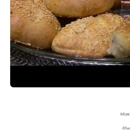
عجانة
سكة.