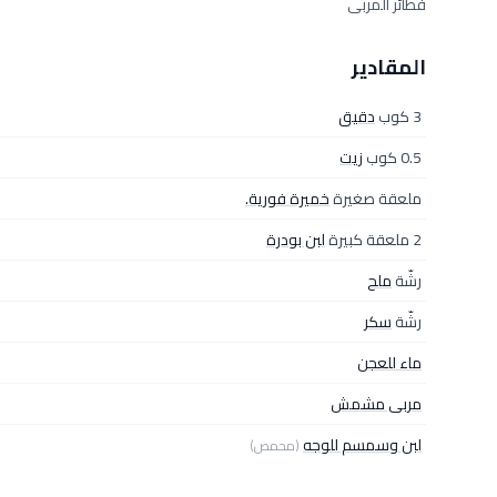
فطائر المربى
المقادير
3 كوب
دقيق
0.5 كوب
زيت
ملعقة صغيرة
خميرة فورية.
2 ملعقة كبيرة
لبن بودرة
رشّة
ملح
رشّة
سكر
ماء للعجن
مربى مشمش
لبن وسمسم للوجه
(محمص)