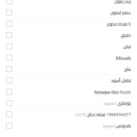
زيت زيتون
عصير ليمون
6
مردة ديجون
دقيق
بيض
بقسماط
ملح
فلفل أسود
شريحة
جبنة سويسرية
روزماري
(مفروم)
1966654077
مرقة دجاج
(2273)
بقدونس
(مفروم)