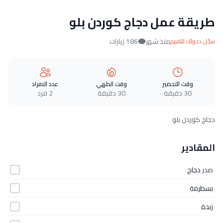
طريقة عمل دجاج كوردن بلو
منذ شهر
186 زيارات
سجّل دخولك للتقييم
وقت التحضير
وقت الطهي
عدد الافراد
30 دقيقة
30 دقيقة
2 فرد
دجاج كوردن بلو
المقادير
صدر
دجاج
بسطرمة
زبدة