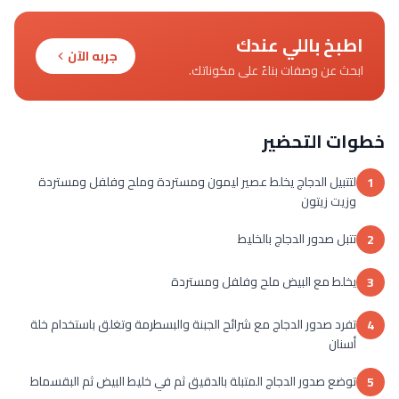
اطبخ باللي عندك
جربه الآن
ابحث عن وصفات بناءً على مكوناتك.
خطوات التحضير
لتتبيل الدجاج يخلط عصير ليمون ومستردة وملح وفلفل ومستردة
1
وزيت زيتون
تتبل صدور الدجاج بالخليط
2
يخلط مع البيض ملح وفلفل ومستردة
3
تفرد صدور الدجاج مع شرائح الجبنة والبسطرمة وتغلق باستخدام خلة
4
أسنان
توضع صدور الدجاج المتبلة بالدقيق ثم في خليط البيض ثم البقسماط
5