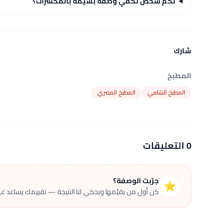
لكم شخص تكفي وصفة بسيمة بالمكسرات؟
شارك
المطبخ
المطبخ الشامي
المطبخ المصري
0 التعليقات
جرّبت الوصفة؟
⭐
كن أول من يقيّمها ويحكي لنا النتيجة — تقييمك يساعد غير