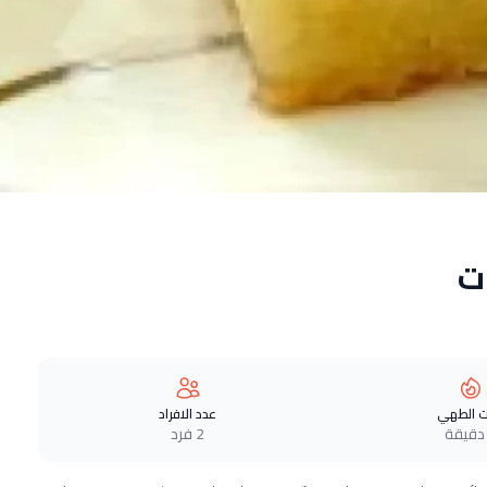
ت
 الطهي
عدد الافراد
2 فرد