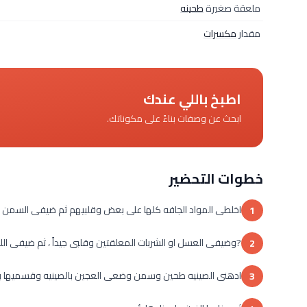
ملعقة صغيرة
طحينه
مقدار
مكسرات
اطبخ باللي عندك
ابحث عن وصفات بناءً على مكوناتك.
خطوات التحضير
اخلطى المواد الجافه كلها على بعض وقلبيهم ثم ضيفى السمن و
1
?وضيفى العسل او الشربات المعلقتين وقلبى جيداً ، ثم ضيفى الل
2
ادهنى الصينيه طحين وسمن وضعى العجين بالصينيه وقسميها بالسكينه ور
3