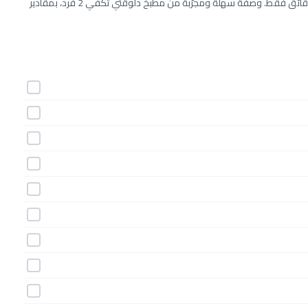
طريقة عمل بسيمة بالمكسرات خطوة بخطوة بـ11 مكونات وفي 10 دقائق فقط. وصفة سهلة ومجرّبة من مطبخ دلوقتي تكفي 2 فرد، بمقادير