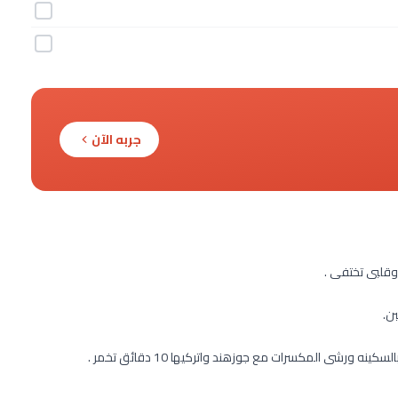
جربه الآن
قلبى تختفى .
بن.
شى المكسرات مع جوزهند واتركيها 10 دقائق تخمر .