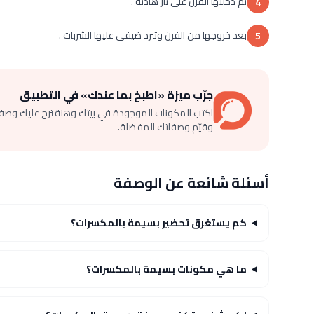
ثم دخليها الفرن على نار هادئه .
4
بعد خروجها من الفرن وتبرد ضيفى عليها الشربات .
5
جرّب ميزة «اطبخ بما عندك» في التطبيق
اكتب المكونات الموجودة في بيتك وهنقترح عليك وصف
وقيّم وصفاتك المفضلة.
أسئلة شائعة عن الوصفة
كم يستغرق تحضير بسيمة بالمكسرات؟
ما هي مكونات بسيمة بالمكسرات؟