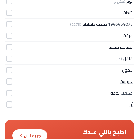
ثوم
(مفروم)
شطة
1966654075
صلصة طماطم
(2273)
مرقة
طماطم مخلية
فلفل
(حار)
ليمون
هريسة
مكعب
لحمة
أرز
اطبخ باللي عندك
جربه الآن