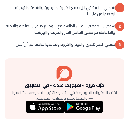
شوحي البامية في الزيت مع الكزبرة والليمون والشطة والثوم ثم
1
ارفعيها من على النار
شوحي اللحمة في نفس الطاسة مع الثوم ثم ضيفي الصلصة والبامية
2
والطماطم ثم ضعي الفلفل الحار والمرقة والهريسة
ضيفي التمر هندي والثوم والكزبرة وقدميها ساخنة مع أرز أبيض
3
جرّب ميزة «اطبخ بما عندك» في التطبيق
اكتب المكونات الموجودة في بيتك وهنقترح عليك وصفات تناسبها
— واحفظ وقيّم وصفاتك المفضلة.