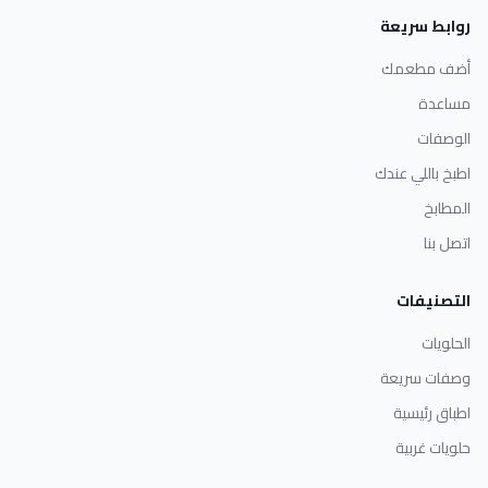
روابط سريعة
أضف مطعمك
مساعدة
الوصفات
اطبخ باللي عندك
المطابخ
اتصل بنا
التصنيفات
الحلويات
وصفات سريعة
اطباق رئيسية
حلويات غربية