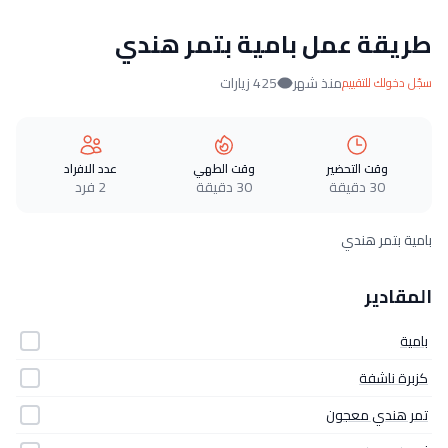
طريقة عمل بامية بتمر هندي
منذ شهر
425 زيارات
سجّل دخولك للتقييم
وقت التحضير
وقت الطهي
عدد الافراد
30 دقيقة
30 دقيقة
2 فرد
بامية بتمر هندي
المقادير
بامية
كزبرة ناشفة
تمر هندي معجون