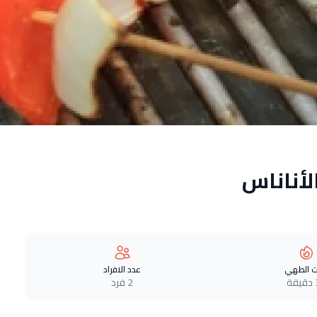
لأناناس
 الطهي
عدد الافراد
ة
2 فرد