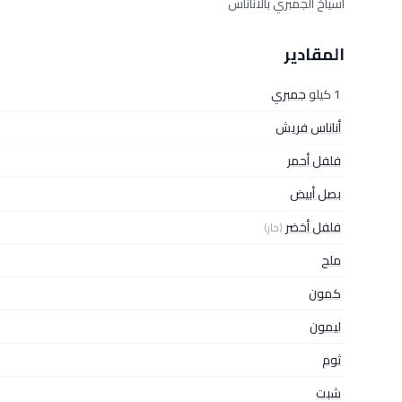
أسياخ الجمبري بالأناناس
المقادير
1 كيلو
جمبري
أناناس فريش
فلفل أحمر
بصل أبيض
فلفل أخضر
(حار)
ملح
كمون
ليمون
ثوم
شبت