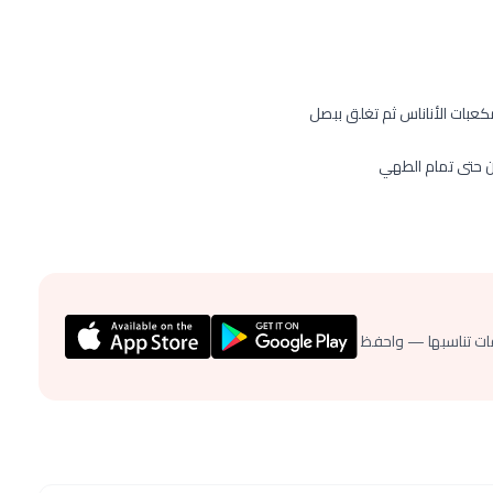
بات الأناناس ثم تغلق ببصل
ن حتى تمام الطهي
ات تناسبها — واحفظ