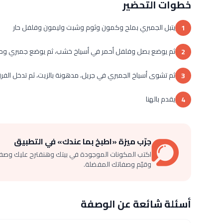
خطوات التحضير
يتبل الجمبري بملح وكمون وثوم وشبت وليمون وفلفل حار
1
ثم يوضع بصل وفلفل أحمر في أسياخ خشب، ثم يوضع جمبري ومكع
2
ثم تشوى أسياخ الجمبري في جريل، مدهونة بالزيت، ثم تدخل الفر
3
يقدم بالهنا
4
جرّب ميزة «اطبخ بما عندك» في التطبيق
اكتب المكونات الموجودة في بيتك وهنقترح عليك وصف
وقيّم وصفاتك المفضلة.
أسئلة شائعة عن الوصفة