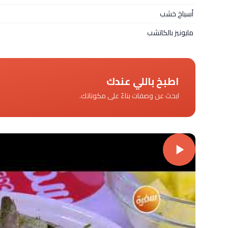
أسياخ خشب
مايونيز بالكاتشب
اطبخ باللي عندك
ابحث عن وصفات بناءً على مكوناتك.