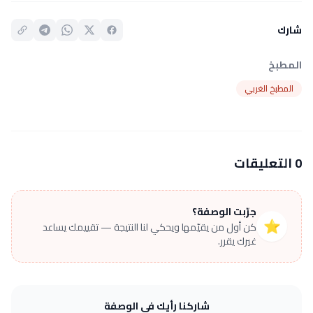
شارك
المطبخ
المطبخ الغربي
0 التعليقات
جرّبت الوصفة؟
⭐
كن أول من يقيّمها ويحكي لنا النتيجة — تقييمك يساعد
غيرك يقرر.
شاركنا رأيك في الوصفة