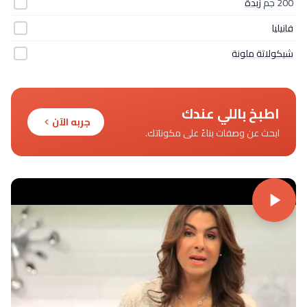
200 جم
زبدة
فانيليا
شيكولاتة ملونة
اطبخ باللي عندك
جربه الآن
ابحث عن وصفات بناءً على مكوناتك.