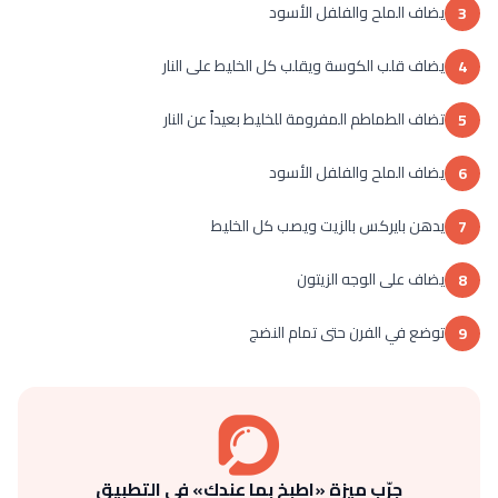
يضاف الملح والفلفل الأسود
3
يضاف قلب الكوسة ويقلب كل الخليط على النار
4
تضاف الطماطم المفرومة للخليط بعيداً عن النار
5
يضاف الملح والفلفل الأسود
6
يدهن بايركس بالزيت ويصب كل الخليط
7
يضاف على الوجه الزيتون
8
توضع في الفرن حتى تمام النضج
9
جرّب ميزة «اطبخ بما عندك» في التطبيق