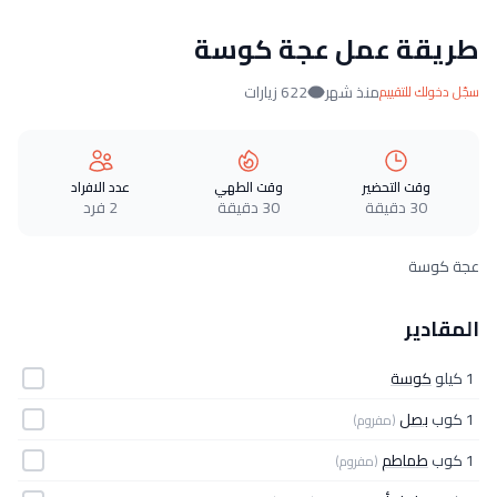
طريقة عمل عجة كوسة
منذ شهر
622 زيارات
سجّل دخولك للتقييم
وقت التحضير
وقت الطهي
عدد الافراد
30 دقيقة
30 دقيقة
2 فرد
عجة كوسة
المقادير
1 كيلو
كوسة
1 كوب
بصل
(مفروم)
1 كوب
طماطم
(مفروم)