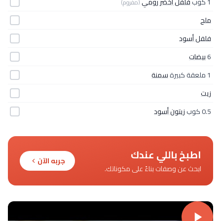
1 كوب
فلفل أخضر رومي
(مفروم)
ملح
فلفل أسود
6
بيضات
1 ملعقة كبيرة
سمنة
زيت
0.5 كوب
زيتون أسود
اطبخ باللي عندك
جربه الآن
ابحث عن وصفات بناءً على مكوناتك.