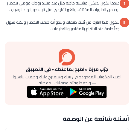
عندما يكون لديكى مناسبة خاصة مثل عيد ميلاد زوجك قومى بتحضير
1
نوع من الحلويات المختلف والغير تقليدى مثل تارت جوزالهند الرهيب .
يتكون هذا التارت من ثلاث طبقات ويبدو أنه صعب التحضير ولكنه سهل
5
جداً خاصة عند الالتزام بالمقادير والتعليمات .
جرّب ميزة «اطبخ بما عندك» في التطبيق
اكتب المكونات الموجودة في بيتك وهنقترح عليك وصفات تناسبها
— واحفظ وقيّم وصفاتك المفضلة.
أسئلة شائعة عن الوصفة