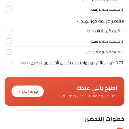
3 ملعقة كبيرة
زبدة
مقادير كريمة جوزالهند :-
1 كوب
كريمة يات
(حلو)
3 ملعقة كبيرة
سكر
1 ملعقة كبيرة
ماء زهر
0.75 كوب
رقائق جوزالهند محمصة حتى تأخذ اللون الذهبى
( خشنة )
اطبخ باللي عندك
جربه الآن
ابحث عن وصفات بناءً على مكوناتك.
خطوات التحضير