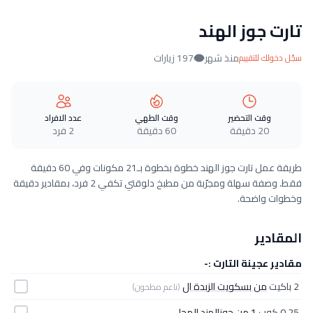
تارت جوز الهند
منذ شهر
197 زيارات
سجّل دخولك للتقييم
وقت التحضير
وقت الطهي
عدد الافراد
20 دقيقة
60 دقيقة
2 فرد
طريقة عمل تارت جوز الهند خطوة بخطوة بـ21 مكونات وفي 60 دقيقة
فقط. وصفة سهلة ومجرّبة من مطبخ دلوقتي تكفي 2 فرد، بمقادير دقيقة
وخطوات واضحة.
المقادير
مقادير عجينة التارت :-
2 باكيت
من بسكويت الزبدة ال
(ناعم مطحون)
0.25 كوب
1 من جوزالهند المحلى