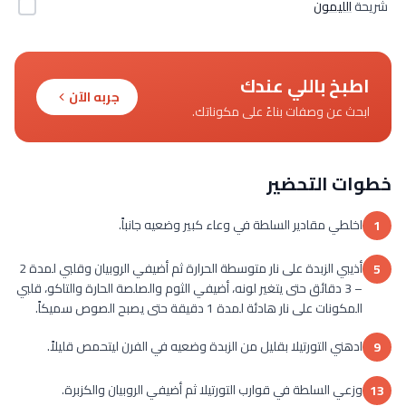
شريحة
الليمون
اطبخ باللي عندك
جربه الآن
ابحث عن وصفات بناءً على مكوناتك.
خطوات التحضير
اخلطي مقادير السلطة في وعاء كبير وضعيه جانباً.
1
أذيبي الزبدة على نار متوسطة الحرارة ثم أضيفي الروبيان وقلبي لمدة 2
5
– 3 دقائق حتى يتغير لونه، أضيفي الثوم والصلصة الحارة والتاكو، قلبي
المكونات على نار هادئة لمدة 1 دقيقة حتى يصبح الصوص سميكاً.
ادهني التورتيلا بقليل من الزبدة وضعيه في الفرن ليتحمص قليلاً.
9
وزعي السلطة في قوارب التورتيلا ثم أضيفي الروبيان والكزبرة.
13