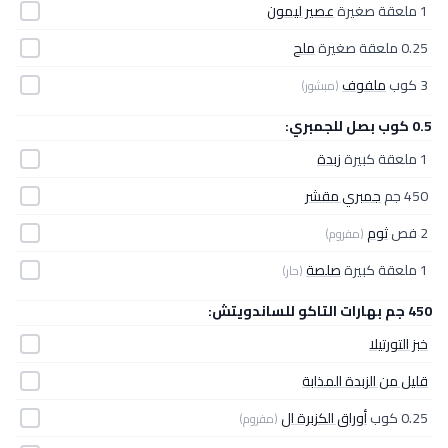
1 ملعقة صغيرة
عصير ليمون
0.25 ملعقة صغيرة
ملح
3 كوب
ملفوف
(مبشور)
0.5 كوب بصل للجمبري:
1 ملعقة كبيرة
زبدة
450 جم
جمبري مقشر
2 فص
ثوم
(مفروم)
1 ملعقة كبيرة
صلصة
(حار)
450 جم بهارات التاكو للساندويتش:
خبز التورتيلا
قليل من الزبدة المذابة
0.25 كوب
أوراق الكزبرة ال
(مفروم)