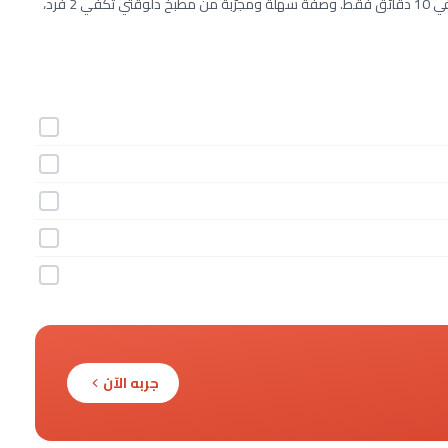
طريقة عمل صوص الكراميل بالسكر البني خطوة بخطوة بـ5 مكونات وفي 10 دقائق فقط. وصفة سهلة ومجرّبة من مطبخ دلوقتي تكفي 2 فرد،
جربه الآن