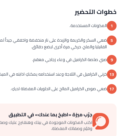
خطوات التحضير
المكونات المستخدمة.
1
5
الفانيليا والملح، حركي مرة أخرى لبضع دقائق.
صبي صلصة الكراميل في وعاء زجاجي معقم.
9
خزني الكراميل في الثلاجة وعند استخدامه يمكنكِ اذابته في المي
13
ضعي صوص الكراميل المالح على الحلويات المفضلة لديكِ.
17
جرّب ميزة «اطبخ بما عندك» في التطبيق
اكتب المكونات الموجودة في بيتك وهنقترح عليك وصف
وقيّم وصفاتك المفضلة.