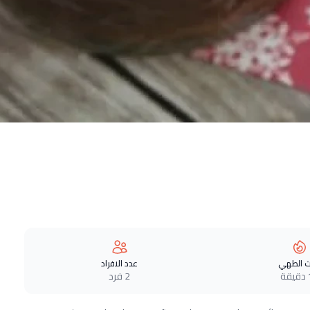
 الطهي
عدد الافراد
ة
2 فرد