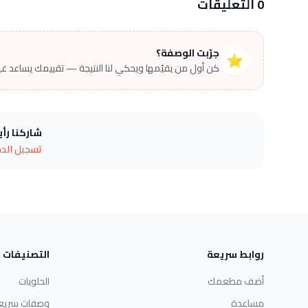
0 التعليقات
جرّبت الوصفة؟
⭐
كن أول من يقيّمها ويحكي لنا النتيجة — تقييمك يساعد غير
شاركنا رأ
تسجيل الد
روابط سريعة
التصنيفات
أضف مطعمك
الحلويات
مساعدة
وصفات سريع