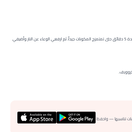
ضعي السكر والكريمة والزبدة على نار منخفضة واخفقي جيداً لمدة 5 دقائق حتى تمتمزج المكونات جيداً، ثم ارفعي الوعاء عن النار وأضيفي
كروويف.
ات تناسبها — واحفظ