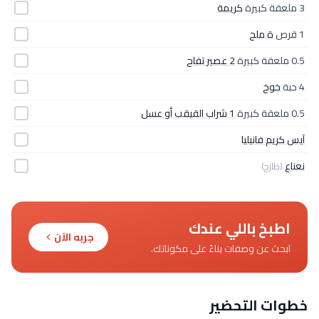
3 ملعقة كبيرة
كريمة
1 قرص
ة ملح
0.5 ملعقة كبيرة
2 عصير تفاح
4 حبة
خوخ
0.5 ملعقة كبيرة
1 شراب القيقب أو عسل
آيس كريم فانيليا
نعناع
(طازج)
اطبخ باللي عندك
جربه الآن
ابحث عن وصفات بناءً على مكوناتك.
خطوات التحضير