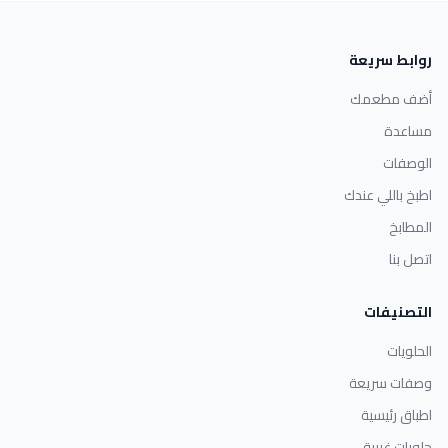
روابط سريعة
أضف مطعمك
مساعدة
الوصفات
اطبخ باللي عندك
المطابخ
اتصل بنا
التصنيفات
الحلويات
وصفات سريعة
اطباق رئيسية
حلويات غربية