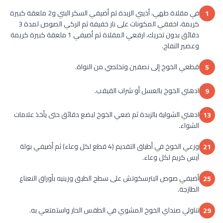
في مقلاة طهي، أذيبي الزبدة ثم أضيفي السكر البني و2 ملعقة كبيرة
1
كريمة، اخفقي المكونات على نار خفيفة ثم اتركي الصوص لمدة 3
دقائق بدون تحريك، ارفعي المقلاة ثم أضيفي 1 ملعقة كبيرة كريمة
وعصير التفاح.
قطعي الخوخ إلى نصفين وتخلصي من النواة.
5
ادهني الخوخ بالعسل أو شراب القيقب.
9
ادهني الشواية بالزبدة ثم ضعي الخوخ لبضع دقائق حتى يأخذ علامات
13
الشواء.
وزعي الخوخ في أطباق التقديم (4 قطع لكل وعاء) ثم أضيفي بولة
21
آيس كريم لكل وعاء.
أضيفي صوص البترسكوتش على سطح الطبق وزينيه بأوراق النعناع
25
الطازجة.
تناولي صنداي الخوخ المشوي في الطقس الحار واستمتعي به.
29