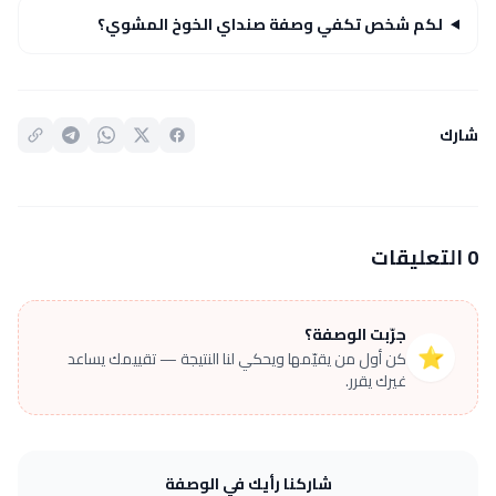
لكم شخص تكفي وصفة صنداي الخوخ المشوي؟
شارك
0 التعليقات
جرّبت الوصفة؟
⭐
كن أول من يقيّمها ويحكي لنا النتيجة — تقييمك يساعد
غيرك يقرر.
شاركنا رأيك في الوصفة