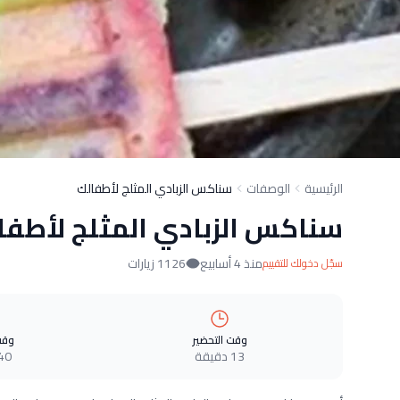
الرئيسية
الوصفات
سناكس الزبادي المثلج لأطفالك
سناكس الزبادي المثلج لأطفا
منذ 4 أسابيع
1126 زيارات
سجّل دخولك للتقييم
وقت التحضير
وقت
13 دقيقة
40 دقيق