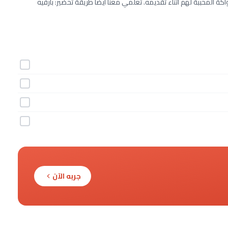
 المحببة لهم أثناء تقديمه. تعلمي معنا أيضاً طريقة تحضير: بارفيه
جربه الآن