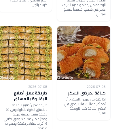
لتحضير أشهى الحلويات الطيبة
اليوم شاهدي: فيديو أسهل
الوصفة من إعداد وتقديم الشيف
كبسة بالجزر
عامر غبن قدمها خصيصاً لمطبخ
سيدتي
2026-07-08
2026-07-08
كنافة لمرضي السكر
طريقة عمل أصابع
البقلاوة بالفستق
إذا كنتِ من مرضي السكري أو
أحد أفراد عائلتك فلا تترددي في
طريقة عمل أصابع البقلاوة
تحضير الكنافة كما بالوصفة
بالفستق خطوة بخطوة وفي 70
التالية.
دقيقة فقط. وصفة سهلة
ومجرّبة من مطبخ دلوقتي تكفي
6 أفراد، بمقادير دقيقة وخطوات
واضحة.