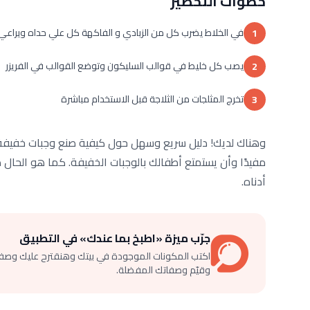
خطوات التحضير
في الخلاط يضرب كل من الزبادي و الفاكهة كل علي حداه ويراعي 
1
يصب كل خليط في قوالب السليكون وتوضع القوالب في الفريزر
2
تخرج المثلجات من الثلاجة قبل الاستخدام مباشرة
3
وهناك لديك! دليل سريع وسهل حول كيفية صنع وجبات خفيفة 
مفيدًا وأن يستمتع أطفالك بالوجبات الخفيفة. كما هو الحال دا
أدناه.
جرّب ميزة «اطبخ بما عندك» في التطبيق
اكتب المكونات الموجودة في بيتك وهنقترح عليك وصف
وقيّم وصفاتك المفضلة.