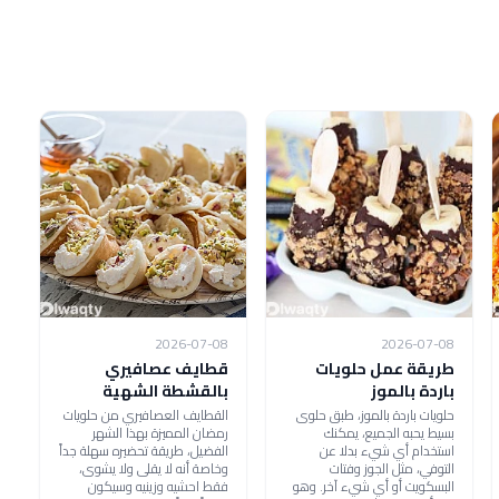
2026-07-08
2026-07-08
طريقة عمل حلويات
قطايف عصافيري
باردة بالموز
بالقشطة الشهية
حلويات باردة بالموز، طبق حلوى
القطايف العصافيري من حلويات
بسيط يحبه الجميع، يمكنك
رمضان المميزة بهذا الشهر
استخدام أي شيء بدلا عن
الفضيل، طريقة تحضيره سهلة جداً
التوفي، مثل الجوز وفتات
وخاصة أنه لا يقلى ولا يشوى،
البسكويت أو أي شيء آخر. وهو
فقط احشيه وزينيه وسيكون