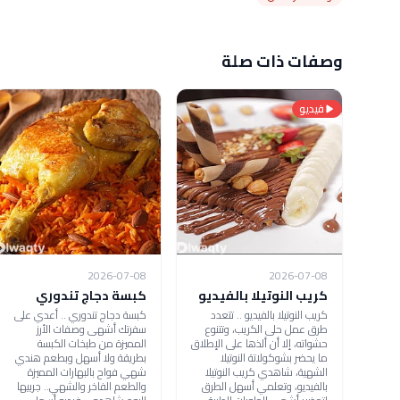
وصفات ذات صلة
فيديو
2026-07-08
2026-07-08
كريب النوتيلا بالفيديو
كبسة دجاج تندوري
كريب النوتيلا بالفيديو .. تتعدد
كبسة دجاج تندوري .. أعدي على
طرق عمل حلى الكريب، وتتنوع
سفرتك أشهى وصفات الأرز
حشواته، إلا أن ألذها على الإطلاق
المميزة من طبخات الكبسة
ما يحضر بشوكولاتة النوتيلا
بطريقة ولا أسهل وبطعم هندي
الشهية، شاهدي كريب النوتيلا
شهي فواح بالبهارات المميزة
بالفيديو، وتعلمي أسهل الطرق
والطعم الفاخر والشهي.. جربيها