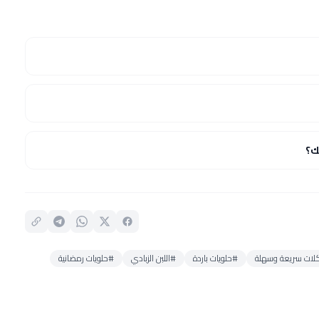
ك؟
لات سريعة وسهلة
#حلويات باردة
#اللبن الزبادي
#حلويات رمضانية