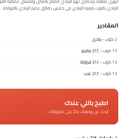
أبهري صغارك وحضري لهم الزبادي المثلج بالمنزل ولاتنسي غضافة الفواكة
الزبادي بالتوت بارفيه الزبادي في خمس دقائق عصير الزبادي بالفواكه
المقادير
2 كوب
- زبادي
12 كوب
- 1\2 مانجو
12 كوب
- 1\2 فراولة
12 كوب
- 1\2 عنب
اطبخ باللي عندك
ابحث عن وصفات بناءً على مكوناتك.