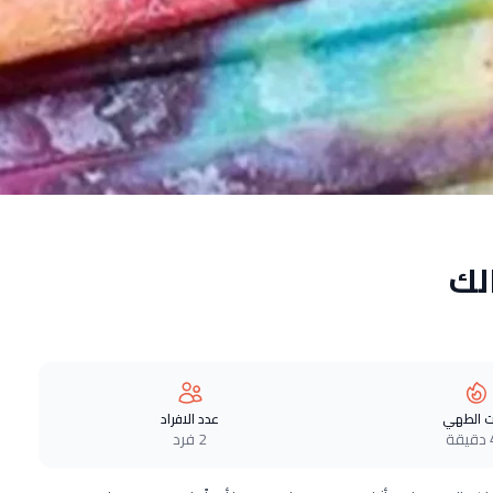
لك
 الطهي
عدد الافراد
ة
2 فرد