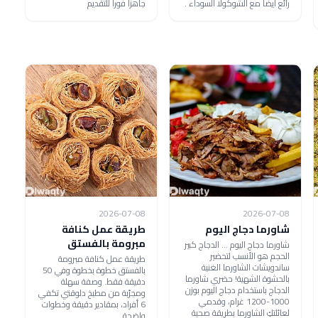
رائع أيضا مع الشوكولا السوداء .
جاهزاً فوراً للتقديم
2026-07-08
2026-07-08
شاورما دجاج اليوم
طريقة عمل كنافة
مبرومة بالفستق
شاورما دجاج اليوم ... الدجاج كبير
الحجم هو الأنسب لتحضير
طريقة عمل كنافة مبرومة
ساندويشات الشاورما الغنية
بالفستق خطوة بخطوة وفي 50
بالحشوة الشهية! حضري شاورما
دقيقة فقط. وصفة سهلة
الدجاج باستخدام دجاج اليوم بوزن
ومجرّبة من مطبخ دلوقتي تكفي
1000-1200 غرام، وقدمي
6 أفراد، بمقادير دقيقة وخطوات
لعائلتكِ الشاورما بطريقة صحية
واضحة.