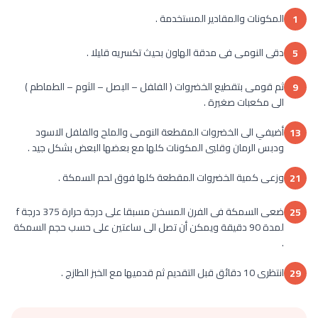
المكونات والمقادير المستخدمة .
1
دقى النومى فى مدقة الهاون بحيث تكسريه قليلا .
5
ثم قومى بتقطيع الخضروات ( الفلفل – البصل – الثوم – الطماطم )
9
الى مكعبات صغيرة .
أضيفي الى الخضروات المقطعة النومى والملح والفلفل الاسود
13
ودبس الرمان وقلبى المكونات كلها مع بعضها البعض بشكل جيد .
وزعى كمية الخضروات المقطعة كلها فوق لحم السمكة .
21
ضعى السمكة فى الفرن المسخن مسبقا على درجة حرارة 375 درجة f
25
لمدة 90 دقيقة ويمكن أن تصل الى ساعتين على حسب حجم السمكة
.
انتظرى 10 دقائق قبل التقديم ثم قدميها مع الخبز الطازج .
29