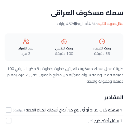
سمك مسكوف العراقى
منذ 4 أسابيع
452 زيارات
سجّل دخولك للتقييم
وقت التحضير
وقت الطهي
عدد الافراد
33 دقيقة
100 دقيقة
2 فرد
طريقة عمل سمك مسكوف العراقى خطوة بخطوة بـ9 مكونات وفي 100
دقيقة فقط. وصفة سهلة ومجرّبة من مطبخ دلوقتي تكفي 2 فرد، بمقادير
دقيقة وخطوات واضحة.
المقادير
1
سمكة كارب كبيرة أو أى نوع من أنواع أسماك المياه العذبه
( عراقية )
1
فلفل أخضر كبير
(حار)