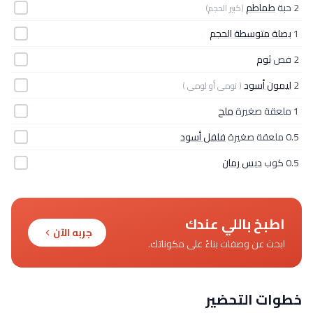
2 حبة
طماطم
(كبير الحجم)
1
بصلة متوسطة الحجم
2 فص
ثوم
2
ليمون أسود
( نومى أو لومى )
1 ملعقة صغيرة
ملح
0.5 ملعقة صغيرة
فلفل أسود
0.5 كوب
دبس رمان
اطبخ باللي عندك
جربه الآن
ابحث عن وصفات بناءً على مكوناتك.
خطوات التحضير