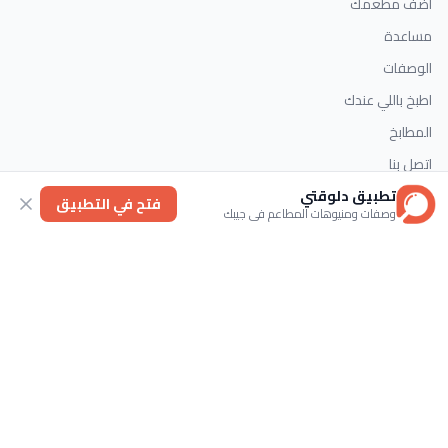
أضف مطعمك
مساعدة
الوصفات
اطبخ باللي عندك
المطابخ
اتصل بنا
تطبيق دلوقتي
فتح في التطبيق
وصفات ومنيوهات المطاعم في جيبك
التصنيفات
الحلويات
وصفات سريعة
اطباق رئيسية
حلويات غربية
اتصل بنا