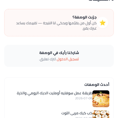
جرّبت الوصفة؟
⭐
كن أول من يقيّمها ويحكي لنا النتيجة — تقييمك يساعد
غيرك يقرر.
شاركنا رأيك في الوصفة
تسجيل الدخول
لترك تعليق.
أحدث الوصفات
طريقة عمل سوفليه أومليت الديك الرومي والذرة
2026-07-08
كب كيك مربى التوت