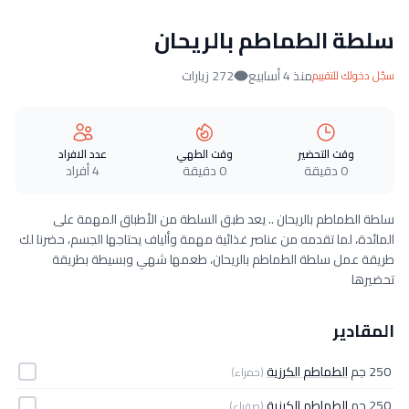
سلطة الطماطم بالريحان
منذ 4 أسابيع
272 زيارات
سجّل دخولك للتقييم
وقت التحضير
وقت الطهي
عدد الافراد
0 دقيقة
0 دقيقة
4 أفراد
سلطة الطماطم بالريحان .. يعد طبق السلطة من الأطباق المهمة على
المائدة، لما تقدمه من عناصر غذائية مهمة وألياف يحتاجها الجسم، حضرنا لك
طريقة عمل سلطة الطماطم بالريحان، طعمها شهي وبسيطة بطريقة
تحضيرها
المقادير
250 جم
الطماطم الكرزية
(حمراء)
250 جم
الطماطم الكرزية
(صفراء)