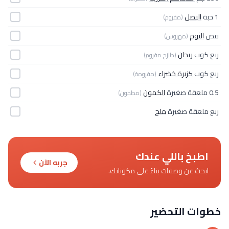
1 حبة
البصل
(مفروم)
فص
الثوم
(مهروس)
ربع كوب
ريحان
(طازج مفروم)
ربع كوب
كزبرة خضراء
(مفرومة)
0.5 ملعقة صغيرة
الكمون
(مطحون)
ربع ملعقة صغيرة
ملح
اطبخ باللي عندك
جربه الآن
ابحث عن وصفات بناءً على مكوناتك.
خطوات التحضير