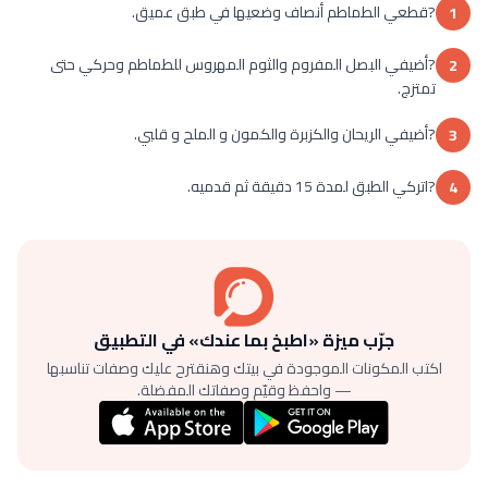
?قطعي الطماطم أنصاف وضعيها في طبق عميق.
1
?أضيفي البصل المفروم والثوم المهروس للطماطم وحركي حتى
2
تمتزج.
?أضيفي الريحان والكزبرة والكمون و الملح و قلبي.
3
?اتركي الطبق لمدة 15 دقيقة ثم قدميه.
4
جرّب ميزة «اطبخ بما عندك» في التطبيق
اكتب المكونات الموجودة في بيتك وهنقترح عليك وصفات تناسبها
— واحفظ وقيّم وصفاتك المفضلة.