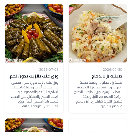
2026-07-08
2026-07-30
صينية رز بالدجاج
ورق عنب بالزيت بدون لحم
صينية رز بالدجاج ... وصفة جديدة
ورق عنب بالزيت بدون لحم .. قدمي
وسهلة وسريعة نقدمها لك لوجبة
على سفرتك أطيب وصفات المقبلات
الغداء الرئيسية، جربي طبخات الدجاج
الشامية الرائعة والمحضرة بورق
الرائعة الطعم مع الأرز، وصفة
العنب المميز والمفضل لدى الجميع،
تستحق التجربة شاهدي: أرز بالدجاج
قدميه بارداً تعلمي أيضاً: ورق
والخضار بالفيديو
العنب على الطريقة اليونانية