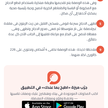
وفى هذه الوصفة يتم تقديمها بطريقة مبتكرة باستخدام قطع الدجاج
مع المكرونة أو الباستا والطماطم الكرزية لتصبح وجبة رئيسية صحية
يمكنكِ أخذها إلى أى مكان .
لطهى الدجاج بسرعة قومى بتسخين القليل من زيت الزيتون فى مقلاة
5
غيرلاصقة على نار متوسطة ثم ضعى صدور الدجاج وتطهى وهى
مغطاة لتنضج على البخار مع مراعاة تقليبها إلى الجانب الآخر كل عدة
دقائق .
ملاحظة لذيذة : هذه الوصفة تكفى 4 أشخاص وتحتوى على 226
9
كالورى لكلا منهما .
جرّب ميزة «اطبخ بما عندك» في التطبيق
اكتب المكونات الموجودة في بيتك وهنقترح عليك وصفات تناسبها
— واحفظ وقيّم وصفاتك المفضلة.