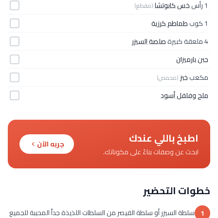
1 رأس
خس كابوتشا
(مقطع)
1 كوب
طماطم كرزية
4 ملعقة كبيرة
صلصة السيزر
جبن بارميزان
مكعب
خبز
(محمص)
ملح وفلفل أسود
اطبخ باللي عندك
جربه الآن
ابحث عن وصفات بناءً على مكوناتك.
خطوات التحضير
سلطة السيزر أو سلطة القيصر من السلطات اللذيذة جداً المحببة للجميع
1