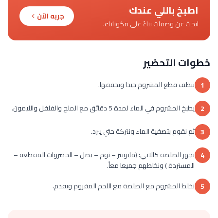
اطبخ باللي عندك
جربه الآن
ابحث عن وصفات بناءً على مكوناتك.
خطوات التحضير
ننظف قطع المشروم جيدا ونجففها.
1
يطبخ المشروم في الماء لمدة 5 دقائق مع الملح والفلفل والليمون.
2
ثم نقوم بتصفية الماء ونتركة حتي يبرد.
3
نجهز الصلصة كالاتي: (مايونيز – ثوم – بصل – الخضروات المقطعة –
4
المستردة ) ونخلطهم جميعا معاً.
نخلط المشروم مع الصلصة مع اللحم المفروم ويقدم.
5