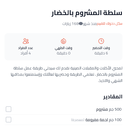
سلطة المشروم بالخضار
منذ شهر
168 زيارات
سجّل دخولك للتقييم
وقت التحضير
وقت الطهي
عدد الافراد
6 دقيقة
0 دقيقة
4 أفراد
لمحبي الأكلات والمقبلات الصينية نقدم لك سيدتي طريقة عمل سلطة
المشروم بالخضار ، تعلمي الطريقة وحضريها لعائلتك وإستمتعوا بمذاقها
الشهي واللذيذ.
المقادير
500 جم
مشروم
100 جم
لحمة مفرومة
(معصجة)