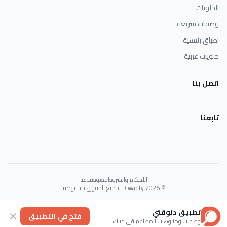
الحلويات
وصفات سريعة
اطباق رئيسية
حلويات غربية
اتصل بنا
تابعنا
الأحكام والشروط
خصوصية
عنا
© 2026 Dlwaqty. جميع الحقوق محفوظة.
Powered by
GAIT
تطبيق دلوقتي
فتح في التطبيق
وصفات ومنيوهات المطاعم في جيبك