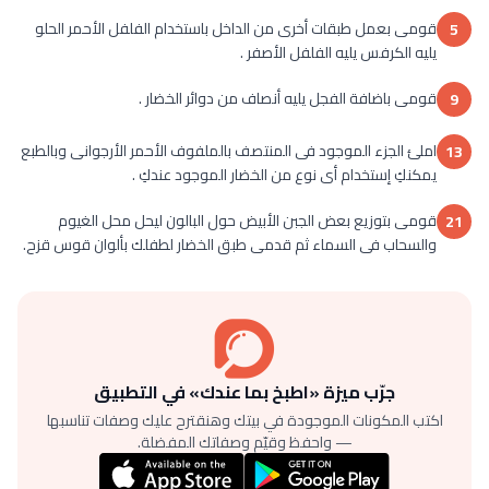
قومى بعمل طبقات أخرى من الداخل باستخدام الفلفل الأحمر الحلو
5
يليه الكرفس يليه الفلفل الأصفر .
قومى باضافة الفجل يليه أنصاف من دوائر الخضار .
9
املئ الجزء الموجود فى المنتصف بالملفوف الأحمر الأرجوانى وبالطبع
13
يمكنكِ إستخدام أى نوع من الخضار الموجود عندكِ .
قومى بتوزيع بعض الجبن الأبيض حول البالون ليحل محل الغيوم
21
والسحاب فى السماء ثم قدمى طبق الخضار لطفلك بألوان قوس قزح.
جرّب ميزة «اطبخ بما عندك» في التطبيق
اكتب المكونات الموجودة في بيتك وهنقترح عليك وصفات تناسبها
— واحفظ وقيّم وصفاتك المفضلة.