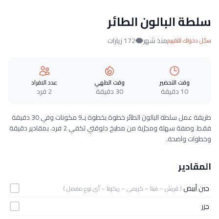
سلطة البالون الطائر
منذ شهر
172 زيارات
سجّل دخولك للتقييم
وقت التحضير
وقت الطهي
عدد الافراد
10 دقيقة
30 دقيقة
2 فرد
طريقة عمل سلطة البالون الطائر خطوة بخطوة بـ9 مكونات وفي 30 دقيقة
فقط. وصفة سهلة ومجرّبة من مطبخ دلوقتي تكفي 2 فرد، بمقادير دقيقة
وخطوات واضحة.
المقادير
جبن أبيض
( قريش – فيتا – كريمى – ريكوتا – أى نوع مفضل )
جزر