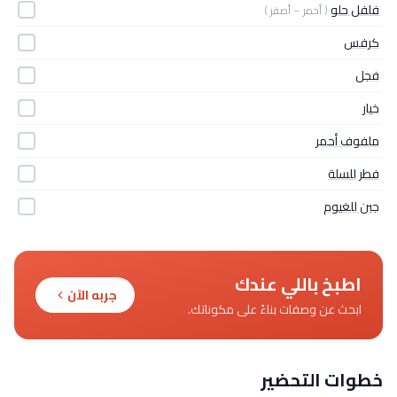
فلفل حلو
( أحمر – أصفر )
كرفس
فجل
خيار
ملفوف أحمر
فطر للسلة
جبن للغيوم
اطبخ باللي عندك
جربه الآن
ابحث عن وصفات بناءً على مكوناتك.
خطوات التحضير