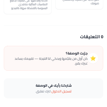
ناجحة وقدميها على سفرتك لجميع
ضيوفك
المناسبات العائلية شاهدي:
البسبوسة بالقشطة سهلة بالفيديو
0 التعليقات
جرّبت الوصفة؟
⭐
كن أول من يقيّمها ويحكي لنا النتيجة — تقييمك يساعد
غيرك يقرر.
شاركنا رأيك في الوصفة
تسجيل الدخول
لترك تعليق.