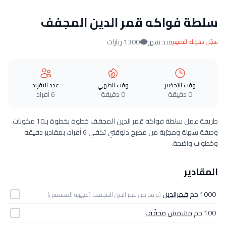
سلطة فواكه قمر الدين المجفف
منذ شهر
1300 زيارات
سجّل دخولك للتقييم
وقت التحضير
وقت الطهي
عدد الافراد
0 دقيقة
0 دقيقة
6 أفراد
طريقة عمل سلطة فواكه قمر الدين المجفف خطوة بخطوة بـ10 مكونات.
وصفة سهلة ومجرّبة من مطبخ دلوقتي تكفي 6 أفراد، بمقادير دقيقة
وخطوات واضحة.
المقادير
1000 جم
قمرالدين
(ورقة من قمر الدين المجفف (عجيبنة المشمش)
100 جم
مشمش مجفّف