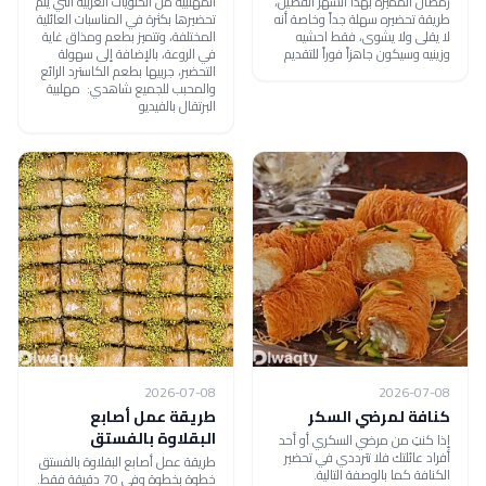
رمضان المميزة بهذا الشهر الفضيل،
المهلبية من الحلويات العربية التي يتم
طريقة تحضيره سهلة جداً وخاصة أنه
تحضيرها بكثرة في المناسبات العائلية
لا يقلى ولا يشوى، فقط احشيه
المختلفة، وتتميز بطعم ومذاق غاية
وزينيه وسيكون جاهزاً فوراً للتقديم
في الروعة، بالإضافة إلى سهولة
التحضير، جربيها بطعم الكاسترد الرائع
والمحبب للجميع شاهدي: مهلبية
البرتقال بالفيديو
2026-07-08
2026-07-08
كنافة لمرضي السكر
طريقة عمل أصابع
البقلاوة بالفستق
إذا كنتِ من مرضي السكري أو أحد
أفراد عائلتك فلا تترددي في تحضير
طريقة عمل أصابع البقلاوة بالفستق
الكنافة كما بالوصفة التالية.
خطوة بخطوة وفي 70 دقيقة فقط.