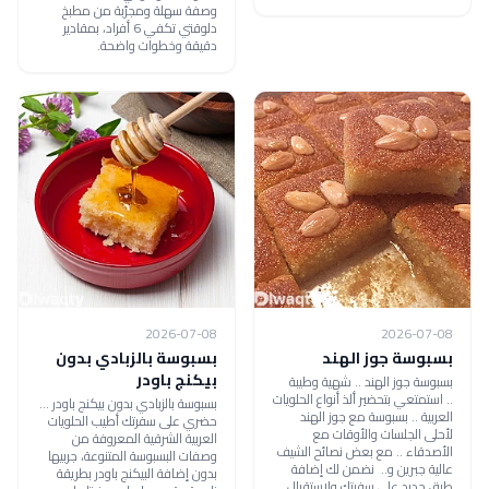
وصفة سهلة ومجرّبة من مطبخ
دلوقتي تكفي 6 أفراد، بمقادير
دقيقة وخطوات واضحة.
2026-07-08
2026-07-08
بسبوسة جوز الهند
بسبوسة بالزبادي بدون
بيكنج باودر
بسبوسة جوز الهند .. شهية وطيبة
.. استمتعي بتحضير ألذ أنواع الحلويات
بسبوسة بالزبادي بدون بيكنج باودر ...
العربية .. بسبوسة مع جوز الهند
حضري على سفرتك أطيب الحلويات
لأحلى الجلسات والأوقات مع
العربية الشرقية المعروفة من
الأصدقاء .. مع بعض نصائح الشيف
وصفات البسبوسة المتنوعة، جربيها
عالية جبرين و.. نضمن لك إضافة
بدون إضافة البيكنج باودر بطريقة
طبق جديد على سفرتك ولاستقبال