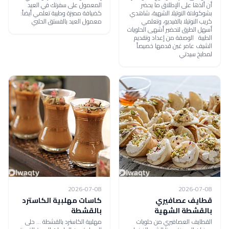
أن ألذها على الإطلاق ما يحضر
المعمول على سفرتك في العيد
بشوكولاتة النوتيلا الشهية، شاهدي
كضيافة مميزة وطيبة تعلمي أيضاً:
كريب النوتيلا بالفيديو، وتعلمي
معمول العيد بالفستق الحلبي
أسهل الطرق لتحضير أشهى الحلويات
الطيبة الوصفة من إعداد وتقديم
الشيف عامر غبن قدمها خصيصاً
لمطبخ سيدتي
2026-07-08
2026-07-08
قطايف عصافيري
كاسات مهلبية الكاسترد
بالقشطة الشهية
بالقشطة
القطايف العصافيري من حلويات
مهلبية الكاسترد بالقشطة ... حلى