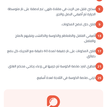
سخني قليل من الزيت في مقلاة طهي غير لاصقة على نار متوسطة
5
الحرارة ثم أضيفي البصل والجزر.
قلبي حتى تنضج المكونات.
9
أضيفي الفلفل والطماطم والكوسة والكاتشب وتبليهم بالملح
13
والفلفل.
قلبي المكونات على نار خفيفة لمدة 60 دقيقة مع التحريك كل بضع
17
دقائق.
انتظري لتبرد صلصة الكوسة ثم خزنيها في وعاء زجاجي محكم الغلق.
21
خزني صلصة الكوسة في الثلاجة لعدة أسابيع.
25