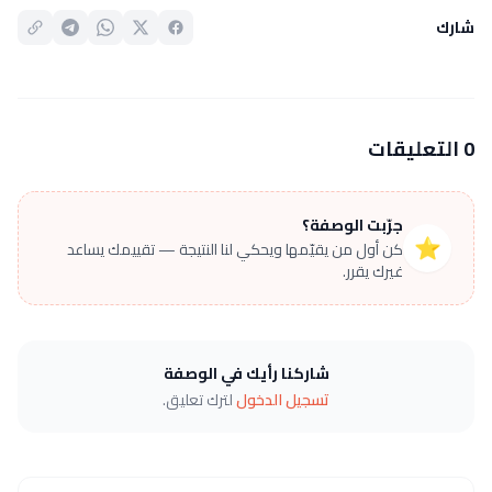
شارك
0 التعليقات
جرّبت الوصفة؟
⭐
كن أول من يقيّمها ويحكي لنا النتيجة — تقييمك يساعد
غيرك يقرر.
شاركنا رأيك في الوصفة
تسجيل الدخول
لترك تعليق.