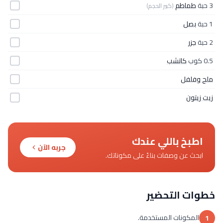
3 حبة
طماطم
(كبير الحجم)
1 حبة
بصل
2 حبة
جزر
0.5 كوب
كاتشب
ملح وفلفل
زيت زيتون
اطبخ باللي عندك
جربه الآن
ابحث عن وصفات بناءً على مكوناتك.
خطوات التحضير
المكونات المستخدمة.
1