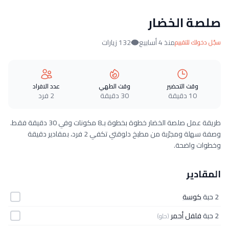
صلصة الخضار
منذ 4 أسابيع
132 زيارات
سجّل دخولك للتقييم
وقت التحضير
وقت الطهي
عدد الافراد
10 دقيقة
30 دقيقة
2 فرد
طريقة عمل صلصة الخضار خطوة بخطوة بـ8 مكونات وفي 30 دقيقة فقط.
وصفة سهلة ومجرّبة من مطبخ دلوقتي تكفي 2 فرد، بمقادير دقيقة
وخطوات واضحة.
المقادير
2 حبة
كوسة
2 حبة
فلفل أحمر
(حلو)