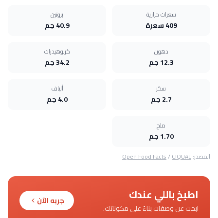
سعرات حرارية
بروتين
409 سعرة
40.9 جم
دهون
كربوهيدرات
12.3 جم
34.2 جم
سكر
ألياف
2.7 جم
4.0 جم
ملح
1.70 جم
المصدر:
CIQUAL
/
Open Food Facts
اطبخ باللي عندك
جربه الآن
ابحث عن وصفات بناءً على مكوناتك.