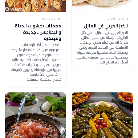
2026-07-08
2026-07-08
الخبز العربي في المنزل
معجنات بحشوات الجبنة
والبطاطس.. جديدة
الخبز العربي في المنزل .. في ظل
الظروف الراهنة من الحجر المنزلي،
ومبتكرة
فلا بدّ لك من تعلّم بعض الوصفات
المعجنات من أكثر الوصفات
الأساسية على المائدة العربية وهي
المرغوبة من الكبار والصغار على حد
وصفات الخبز، تعلميها بطريقة سهلة
سواء، تتنوع طرق العجينة وتتنوع
وقدميها ساخنة على سفرتك تعلمي
الحشوات أيضا حضرت الطاهية عالية
أيضاً: خبز الصاج المنزلي
جبرين المعجنات بحشوات مختلفة،
جربيها في عزوماتك وأبهري ضيوفك
.. شاهدي أيضاً طريقة
تحضير الصفيحة المشكلة