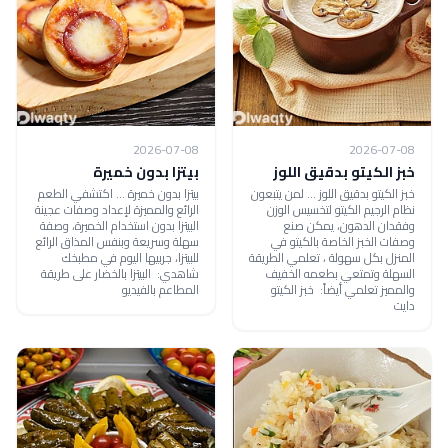
2026-07-08
2026-07-08
خبز الكيتو بدقيق اللوز
بيتزا بدون خميرة
خبز الكيتو بدقيق اللوز ... لمن يتبعون
بيتزا بدون خميرة ... اكتشفي الطعم
نظام الرجيم الكيتو لتخسيس الوزن
الرائع والمميزة لإعداد وصفات عجينة
وفقدان الدهون، يمكن صنع
البيتزا بدون استخدام الخميرة، وصفة
وصفات الخبز الخاصة بالكيتو في
سهلة وسريعة وبنفس المذاق الرائع
المنزل بكل سهولة ، تعلمي الطريقة
للبيتزا، جربيها اليوم في مطبخك
السهلة وتمتعي بطعمه الخفيف
شاهدي: البيتزا بالخضار على طريقة
والمميز تعلمي أيضاً: خبز الكيتو
المطاعم بالفيديو
دايت