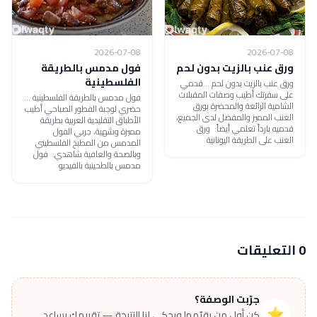
2026-07-08
2026-07-08
ورق عنب بالزيت بدون لحم
فول مدمس بالطريقة
الفلسطينية
ورق عنب بالزيت بدون لحم .. قدمي
على سفرتك أطيب وصفات المقبلات
فول مدمس بالطريقة الفلسطينية ...
الشامية الرائعة والمحضرة بورق
حضري لوجبة الفطور الصباحي أطيب
العنب المميز والمفضل لدى الجميع،
الأطباق التقليدية العربية بطريقة
قدميه بارداً تعلمي أيضاً: ورق
مميزة وشهية، جربي الفول
العنب على الطريقة اليونانية
المدمس من المطبخ الفلسطيني
وبالصحة والعافية شاهدي: فول
مدمس بالطحينية بالفيديو
0 التعليقات
جرّبت الوصفة؟
⭐
كن أول من يقيّمها ويحكي لنا النتيجة — تقييمك يساعد