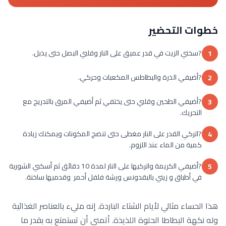
خطوات التحضير
?سخني الزيت في قدر عميق على النار وقلبي البصل حتى يذبل.
1
?أضيفي الذرة والبطاطس المكعبات وحركي.
2
?أضيفي الطحين وقلبي حتى يختفي ثم أضيفي المرق بالتدريج مع
3
التحريك.
?اتركي القدر على النار مغطى حتى تنضج المكونات ويمكنك زيادة
4
كمية من الماء عند اللزوم.
?أضيفي الكريمة واتركيها على النار لمدة 10 دقائق ثم أسكبي الشوربة
5
في أطباق و زيني بالبقدونس ورشة فلفل أحمر وقدميها ساخنة.
هذا الحساء مثالي لأيام الشتاء الباردة. إنه مليء بالعناصر الغذائية
وله نكهة البطاطا الحلوة اللذيذة. أتمنى أن تستمتع به بقدر ما