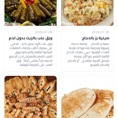
2026-07-08
2026-07-30
صينية رز بالدجاج
ورق عنب بالزيت بدون لحم
صينية رز بالدجاج ... وصفة جديدة
ورق عنب بالزيت بدون لحم .. قدمي
وسهلة وسريعة نقدمها لك لوجبة
على سفرتك أطيب وصفات المقبلات
الغداء الرئيسية، جربي طبخات الدجاج
الشامية الرائعة والمحضرة بورق
الرائعة الطعم مع الأرز، وصفة
العنب المميز والمفضل لدى الجميع،
تستحق التجربة شاهدي: أرز بالدجاج
قدميه بارداً تعلمي أيضاً: ورق
والخضار بالفيديو
العنب على الطريقة اليونانية