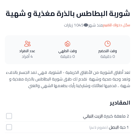
شوربة البطاطس بالذرة مغذية و شهية
منذ شهر
1045 زيارات
سجّل دخولك للتقييم
وقت التحضير
وقت الطهي
عدد الافراد
0 دقيقة
0 دقيقة
4 أفراد
تعد أطباق الشوربة من الأطباق الخريفية - الشتوية، فهي تمد الجسم بالدفء
وتعد وجبة صحية وشهية نقدم لك طبق شوربة البطاطس بالذرة مغذية و
شهية .. قدميها لعائلتك وشاركينا رأيك بطعمها الشهي والغني
المقادير
2 ملعقة كبيرة
الزيت النباتي
1 حبة
البصل
(مفروم ناعم)