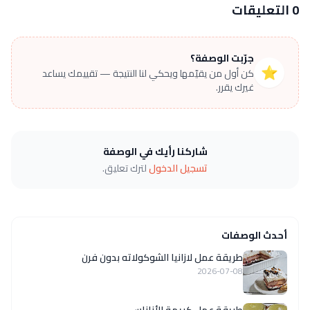
0 التعليقات
جرّبت الوصفة؟
⭐
كن أول من يقيّمها ويحكي لنا النتيجة — تقييمك يساعد
غيرك يقرر.
شاركنا رأيك في الوصفة
تسجيل الدخول
لترك تعليق.
أحدث الوصفات
طريقة عمل لازانيا الشوكولاته بدون فرن
2026-07-08