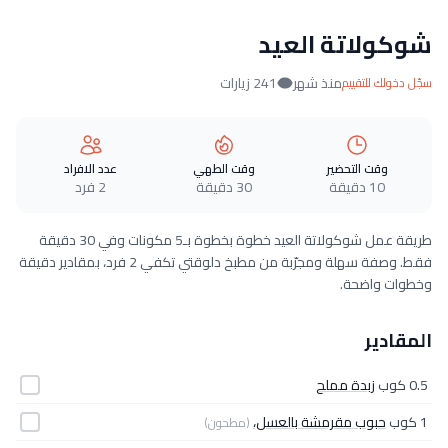
شوكولاتة العيد
منذ شهر
241 زيارات
سجّل دخولك للتقييم
وقت التحضير
وقت الطهي
عدد الافراد
10 دقيقة
30 دقيقة
2 فرد
طريقة عمل شوكولاتة العيد خطوة بخطوة بـ5 مكونات وفي 30 دقيقة
فقط. وصفة سهلة ومجرّبة من مطبخ دلوقتي تكفي 2 فرد، بمقادير دقيقة
وخطوات واضحة.
المقادير
0.5 كوب
زبدة مملح
1 كوب
حبوب مقرمشة بالعسل،
(مطحون)