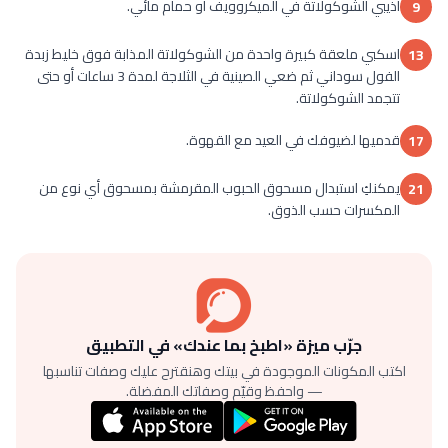
أذيبي الشوكولاتة في الميكروويف أو حمام مائي.
9
اسكبي ملعقة كبيرة واحدة من الشوكولاتة المذابة فوق خليط زبدة
13
الفول سوداني ثم ضعي الصينية في الثلاجة لمدة 3 ساعات أو حتى
تتجمد الشوكولاتة.
قدميها لضيوفك في العيد مع القهوة.
17
يمكنكِ استبدال مسحوق الحبوب المقرمشة بمسحوق أي نوع من
21
المكسرات حسب الذوق.
جرّب ميزة «اطبخ بما عندك» في التطبيق
اكتب المكونات الموجودة في بيتك وهنقترح عليك وصفات تناسبها
— واحفظ وقيّم وصفاتك المفضلة.