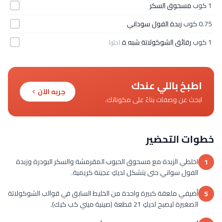
1 كوب
مسحوق السكر
0.75 كوب
زبدة الفول سوداني
1 كوب
رقائق الشوكولاتة شبه ة
(حلو)
اطبخ باللي عندك
جربه الآن
ابحث عن وصفات بناءً على مكوناتك.
خطوات التحضير
اخلطي الزبدة مع مسحوق الحبوب المقرمشة والسكر البودرة وزبدة
1
الفول سواني حتى يتشكل لديكِ عجينة كريمية.
أضيفي ملعقة كبيرة واحدة من الخليط السابق في قوالب الشوكولاتة
5
الصغيرة ليصبح لديكِ 21 قطعة (صينية ميني كب كيك).