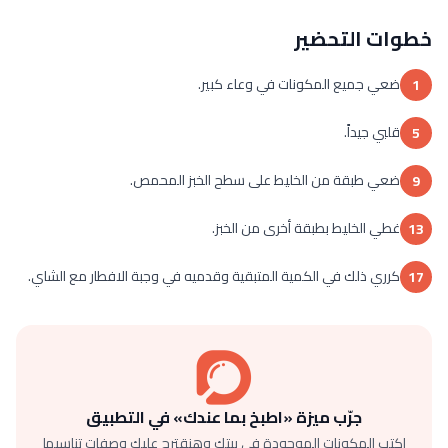
خطوات التحضير
ضعي جميع المكونات في وعاء كبير.
1
قلبي جيداً.
5
ضعي طبقة من الخليط على سطح الخبز المحمص.
9
غطي الخليط بطبقة أخرى من الخبز.
13
كرري ذلك في الكمية المتبقية وقدميه في وجبة الافطار مع الشاي.
17
جرّب ميزة «اطبخ بما عندك» في التطبيق
اكتب المكونات الموجودة في بيتك وهنقترح عليك وصفات تناسبها