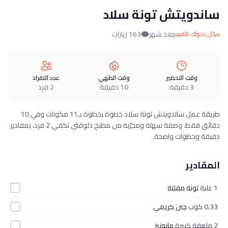
ساندويتش تونة سلاد
منذ شهر
163 زيارات
سجّل دخولك للتقييم
وقت التحضير
وقت الطهي
عدد الافراد
3 دقيقة
10 دقيقة
2 فرد
طريقة عمل ساندويتش تونة سلاد خطوة بخطوة بـ11 مكونات وفي 10
دقائق فقط. وصفة سهلة ومجرّبة من مطبخ دلوقتي تكفي 2 فرد، بمقادير
دقيقة وخطوات واضحة.
المقادير
1 علبة
تونة مفتتة
0.33 كوب
جبن كريمي
2 ملعقة كبيرة
مايونيز