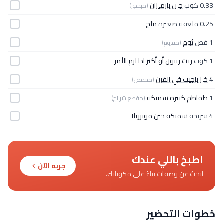
0.33 كوب
جبن بارميزان
(مبشور)
0.25 ملعقة صغيرة
ملح
1 فص
ثوم
(مفروم)
1 كوب
زيت زيتون أو أكثر اذا لزم الأمر
4
خبز باجيت في الفرن
(محمص)
1
طماطم كبيرة سميكة
(مقطع شرائح)
4 شريحة
سميكة جبن موتزريلا
اطبخ باللي عندك
جربه الآن
ابحث عن وصفات بناءً على مكوناتك.
خطوات التحضير