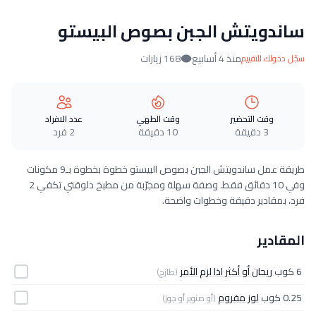
ساندويتش الجبن بصوص البيستو
منذ 4 أسابيع
168 زيارات
سجّل دخولك للتقييم
وقت التحضير
وقت الطهي
عدد الافراد
3 دقيقة
10 دقيقة
2 فرد
طريقة عمل ساندويتش الجبن بصوص البيستو خطوة بخطوة بـ9 مكونات
وفي 10 دقائق فقط. وصفة سهلة ومجرّبة من مطبخ دلوقتي تكفي 2
فرد، بمقادير دقيقة وخطوات واضحة.
المقادير
6 كوب
ريحان أو أكثر اذا لزم الأمر
(طازج)
0.25 كوب
لوز مفروم
(أو صنوبر أو جوز)