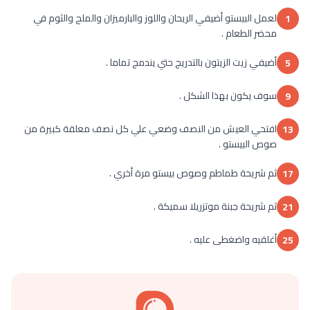
لعمل البيستو أضيفي الريحان واللوز والبارميزان والملح والثوم في
1
محضر الطعام .
أضيفي زيت الزيتون بالتدريج حتي يندمج تماما .
5
سوف يكون بهذا الشكل .
9
افتحي العيش من النصف وضعي علي كل نصف معلقة كبيرة من
13
صوص البيستو .
ثم شريحة طماطم وصوص بيستو مرة أخري .
17
ثم شريحة جبنة موتزريلا سميكة .
21
أغلقيه واضغطى عليه .
25