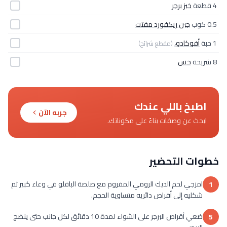
4 قطعة
خبز برجر
0.5 كوب
جبن ريكفورد مفتت
1 حبة
أفوكادو،
(مقطع شرائح)
8 شريحة
خس
اطبخ باللي عندك
جربه الآن
ابحث عن وصفات بناءً على مكوناتك.
خطوات التحضير
امزجي لحم الديك الرومي المفروم مع صلصة البافلو في وعاء كبير ثم
1
شكليه إلى أقراص دائريه متساوية الحجم.
ضعي أقراص البرجر على الشواء لمدة 10 دقائق لكل جانب حتى ينضج
5