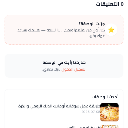
0 التعليقات
جرّبت الوصفة؟
⭐
كن أول من يقيّمها ويحكي لنا النتيجة — تقييمك يساعد
غيرك يقرر.
شاركنا رأيك في الوصفة
تسجيل الدخول
لترك تعليق.
أحدث الوصفات
طريقة عمل سوفليه أومليت الديك الرومي والذرة
2026-07-08
كب كيك مربى التوت