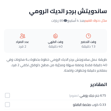
ساندويتش برجر الديك الرومي
منذ 4 أسابيع
85 زيارات
سجّل دخولك للتقييم
وقت التحضير
وقت الطهي
عدد الافراد
13 دقيقة
40 دقيقة
2 فرد
طريقة عمل ساندويتش برجر الديك الرومي خطوة بخطوة بـ6 مكونات وفي
40 دقيقة فقط. وصفة سهلة ومجرّبة من مطبخ دلوقتي تكفي 2 فرد،
بمقادير دقيقة وخطوات واضحة.
المقادير
675 جم
ديك رومي
(مفروم)
0.33 كوب
صلصة البافلو