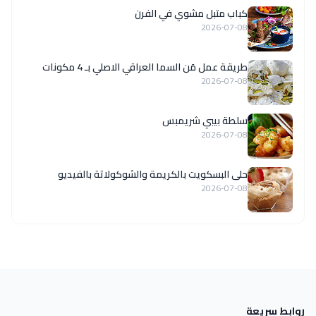
كباب متبل مشوي في الفرن
2026-07-08
طريقة عمل مَن السما العراقي الاصلي بـ 4 مكونات
2026-07-08
سلطة بيبي شريمبس
2026-07-08
حلى البسكويت بالكريمة والشوكولاتة بالفيديو
2026-07-08
روابط سريعة