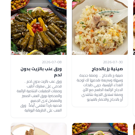
2026-07-08
2026-07-30
صينية رز بالدجاج
ورق عنب بالزيت بدون
لحم
صينية رز بالدجاج ... وصفة جديدة
وسهلة وسريعة نقدمها لك لوجبة
ورق عنب بالزيت بدون لحم ..
الغداء الرئيسية، جربي طبخات
قدمي على سفرتك أطيب
الدجاج الرائعة الطعم مع الأرز،
وصفات المقبلات الشامية الرائعة
وصفة تستحق التجربة شاهدي:
والمحضرة بورق العنب المميز
أرز بالدجاج والخضار بالفيديو
والمفضل لدى الجميع،
قدميه بارداً تعلمي أيضاً: ورق
العنب على الطريقة اليونانية