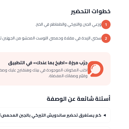
خطوات التحضير
وزعي الجبن والتيركي والطماطم في الخبز.
1
سخني الزبدة في مقلاة وحمصي التوست المحشو من الجهتين ثم 
2
جرّب ميزة «اطبخ بما عندك» في التطبيق
اكتب المكونات الموجودة في بيتك وهنقترح عليك وصف
وقيّم وصفاتك المفضلة.
أسئلة شائعة عن الوصفة
كم يستغرق تحضير ساندويش التيركي بالجبن المحمص؟