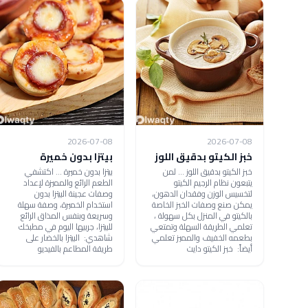
2026-07-08
2026-07-08
خبز الكيتو بدقيق اللوز
بيتزا بدون خميرة
خبز الكيتو بدقيق اللوز ... لمن
بيتزا بدون خميرة ... اكتشفي
يتبعون نظام الرجيم الكيتو
الطعم الرائع والمميزة لإعداد
لتخسيس الوزن وفقدان الدهون،
وصفات عجينة البيتزا بدون
يمكن صنع وصفات الخبز الخاصة
استخدام الخميرة، وصفة سهلة
بالكيتو في المنزل بكل سهولة ،
وسريعة وبنفس المذاق الرائع
تعلمي الطريقة السهلة وتمتعي
للبيتزا، جربيها اليوم في مطبخك
بطعمه الخفيف والمميز تعلمي
شاهدي: البيتزا بالخضار على
أيضاً: خبز الكيتو دايت
طريقة المطاعم بالفيديو