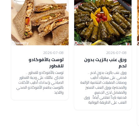
2026-07-08
2026-07-08
ورق عنب بالزيت بدون
توست بالأفوكادو
لحم
للفطور
ورق عنب بالزيت بدون لحم ..
توست بالأفوكادو للفطور ..
قدمي على سفرتك أطيب
فاجئي عائلتك على وجبة الفطور
وصفات المقبلات الشامية الرائعة
الصباحي بإعدادك أطيب الأكلات
والمحضرة بورق العنب المميز
بالتوست بطعم الأفوكادو الصحي
والمفضل لدى الجميع،
واللذيذ
قدميه بارداً تعلمي أيضاً: ورق
العنب على الطريقة اليونانية