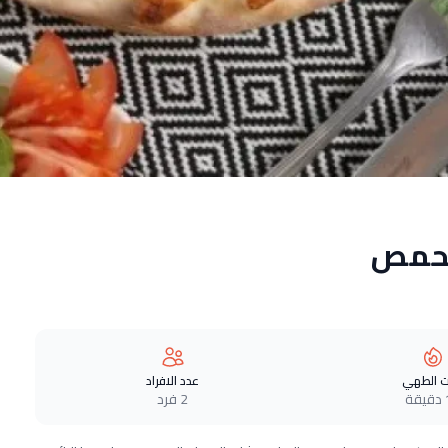
محمص
 الطهي
عدد الافراد
ة
2 فرد