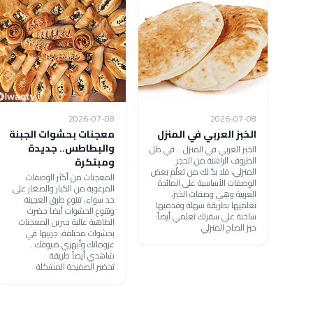
2026-07-08
2026-07-08
الخبز العربي في المنزل
معجنات بحشوات الجبنة
والبطاطس.. جديدة
الخبز العربي في المنزل .. في ظل
الظروف الراهنة من الحجر
ومبتكرة
المنزلي، فلا بدّ لك من تعلّم بعض
المعجنات من أكثر الوصفات
الوصفات الأساسية على المائدة
المرغوبة من الكبار والصغار على
العربية وهي وصفات الخبز،
حد سواء، تتنوع طرق العجينة
تعلميها بطريقة سهلة وقدميها
وتتنوع الحشوات أيضا حضرت
ساخنة على سفرتك تعلمي أيضاً:
الطاهية عالية جبرين المعجنات
خبز الصاج المنزلي
بحشوات مختلفة، جربيها في
عزوماتك وأبهري ضيوفك ..
شاهدي أيضاً طريقة
تحضير الصفيحة المشكلة