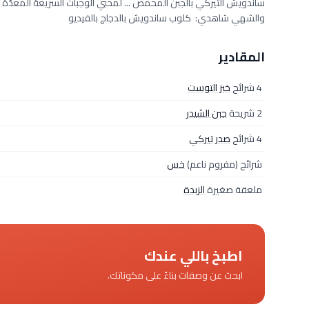
ساندويش التيركي بالجبن المحمص ... لمحبي الوجبات السريعة المعدّة 
والشهي شاهدي: كلوب ساندويش بالدجاج بالفيديو
المقادير
4 شرائح
خبز التوست
2 شريحة
جبن الشيدر
4 شرائح
صدر تيركي
شرائح (مفروم ناعم)
خس
ملعقة صغيرة
الزبدة
اطبخ باللي عندك
ابحث عن وصفات بناءً على مكوناتك.