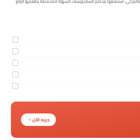
بالتيركي، استمتعوا بتحضير الساندويشات السهلة المحمصة بطعمها الرائع
جربه الآن