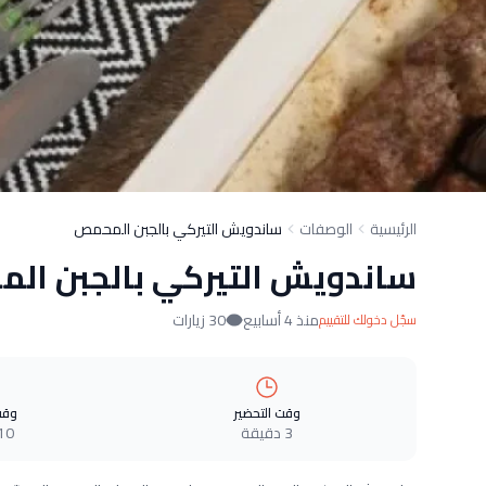
الرئيسية
الوصفات
ساندويش التيركي بالجبن المحمص
ساندويش التيركي بالجبن ال
منذ 4 أسابيع
30 زيارات
سجّل دخولك للتقييم
وقت التحضير
وقت
3 دقيقة
10 دقيق