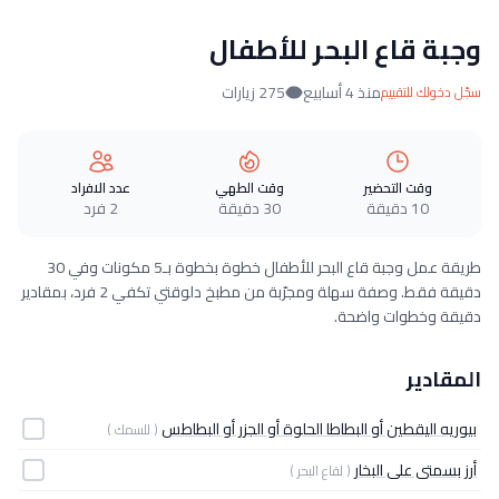
وجبة قاع البحر للأطفال
منذ 4 أسابيع
275 زيارات
سجّل دخولك للتقييم
وقت التحضير
وقت الطهي
عدد الافراد
10 دقيقة
30 دقيقة
2 فرد
طريقة عمل وجبة قاع البحر للأطفال خطوة بخطوة بـ5 مكونات وفي 30
دقيقة فقط. وصفة سهلة ومجرّبة من مطبخ دلوقتي تكفي 2 فرد، بمقادير
دقيقة وخطوات واضحة.
المقادير
بيوريه اليقطين أو البطاطا الحلوة أو الجزر أو البطاطس
( للسمك )
أرز بسمتى على البخار
( لقاع البحر )