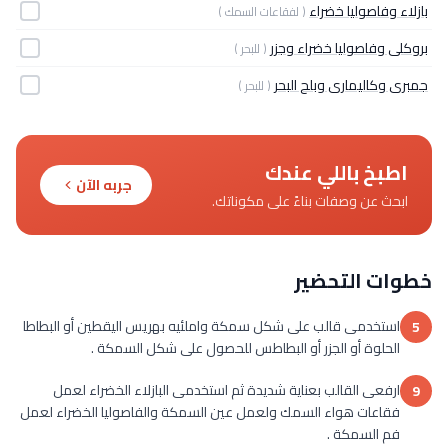
بازلاء وفاصوليا خضراء
( لفقاعات السمك )
بروكلى وفاصوليا خضراء وجزر
( للبحر )
جمبرى وكاليمارى وبلح البحر
( للبحر )
اطبخ باللي عندك
جربه الآن
ابحث عن وصفات بناءً على مكوناتك.
خطوات التحضير
استخدمى قالب على شكل سمكة واملئيه بهريس اليقطين أو البطاطا
5
الحلوة أو الجزر أو البطاطس للحصول على شكل السمكة .
ارفعى القالب بعناية شديدة ثم استخدمى البازلاء الخضراء لعمل
9
فقاعات هواء السمك ولعمل عين السمكة والفاصوليا الخضراء لعمل
فم السمكة .