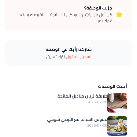
جرّبت الوصفة؟
⭐
كن أول من يقيّمها ويحكي لنا النتيجة — تقييمك يساعد
غيرك يقرر.
شاركنا رأيك في الوصفة
تسجيل الدخول
لترك تعليق.
أحدث الوصفات
طريقة تزيين مناديل المائدة
2026-07-08
غموس السبانخ مع الأرضي شوكي
2026-07-08