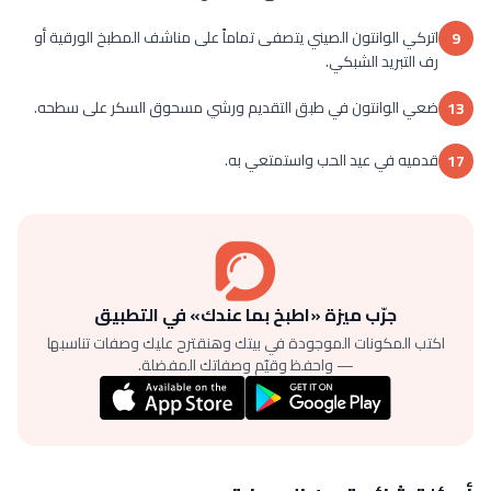
اتركي الوانتون الصيني يتصفى تماماً على مناشف المطبخ الورقية أو
9
رف التبريد الشبكي.
ضعي الوانتون في طبق التقديم ورشي مسحوق السكر على سطحه.
13
قدميه في عيد الحب واستمتعي به.
17
جرّب ميزة «اطبخ بما عندك» في التطبيق
اكتب المكونات الموجودة في بيتك وهنقترح عليك وصفات تناسبها
— واحفظ وقيّم وصفاتك المفضلة.