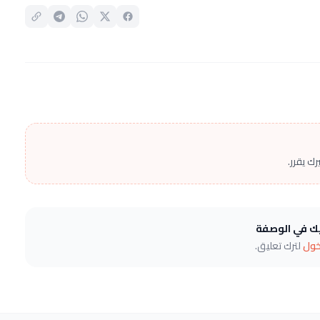
ك يقرر.
يك في الوصفة
خول
لترك تعليق.