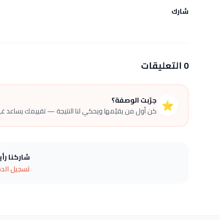
شارك
0 التعليقات
جرّبت الوصفة؟
⭐
كن أول من يقيّمها ويحكي لنا النتيجة — تقييمك يساعد غير
شاركنا رأ
تسجيل الد