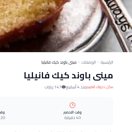
الرئيسية
الوصفات
مينى باوند كيك فانيليا
مينى باوند كيك فانيليا
منذ 4 أسابيع
147 زيارات
سجّل دخولك للتقييم
وقت التحضير
وقت
40 دقيقة
120 دقي