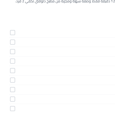
طريقة عمل مينى باوند كيك فانيليا خطوة بخطوة بـ14 مكونات وفي 120 دقيقة فقط. وصفة سهلة ومجرّبة من مطبخ دلوقتي تكفي 2 فرد،