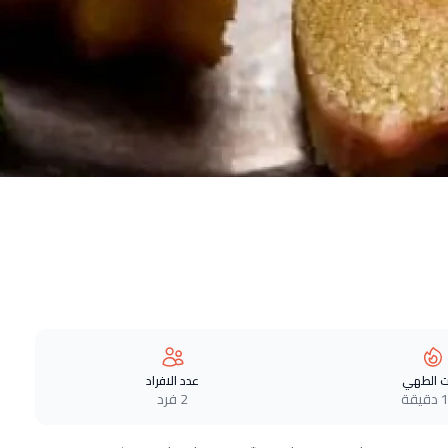
 الطهي
عدد الافراد
قة
2 فرد