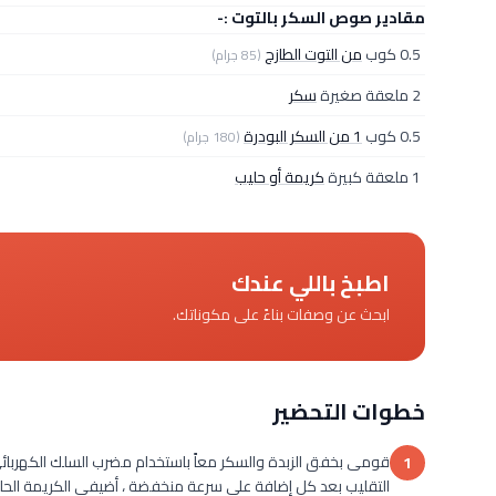
مقادير صوص السكر بالتوت :-
0.5 كوب
من التوت الطازج
(85 جرام)
2 ملعقة صغيرة
سكر
0.5 كوب
1 من السكر البودرة
(180 جرام)
1 ملعقة كبيرة
كريمة أو حليب
اطبخ باللي عندك
ابحث عن وصفات بناءً على مكوناتك.
خطوات التحضير
قومى بخفق الزبدة والسكر معاً باستخدام مضرب السلك الكهربائ
1
التقليب بعد كل إضافة على سرعة منخفضة ، أضيفي الكريمة الحام