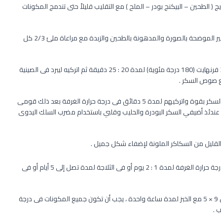
ج ( الطحين – البيكنج بودر – الملح ) مع التقليب قليلاً حتى تندمج المكونات
باستخدام ملعقة وزعى الخليط فى أكواب صينية الباوند كيك الصغير الموضحة بالصورة والمدهونة بالطحين والزبدة مع مراعاة ملئ 2/3 كل
اخبزى الباوند كيك فى الفرن المسخن مسبقاً على درجة حرارة 350 فرنهايت (180 درجة مئوية) لمدة 20 : 25 دقيقة ثم اتركيه ليبرد فى الصينية
لتحضير صوص السكر بالتوت المناسب لعيد الحب : قلبي التوت مع السكر بقوة واتركيهم لمدة 5 دقائق فى درجة حرارة الغرفة بعد ذلك قومى
عندئذ أضيفي السكر البودرة والحليب وقلبي باستخدام مضرب السلك اليدوى
قليل من السكاكر الملونة لإضفاء شكل جميل .
قدمى الباوند كيك فى عيد الحب وما تبقى منه احتفظى به فى درجة حرارة الغرفة لمدة 1 : 2 يوم أو فى الثلاجة لمدة تصل إلى 5 أيام أو فى
ملاحظة لذيذة : يمكنكِ إستخدام قالب الباوند كيك العادى مقاس 9 × 5 مع الخبز لمدة ساعة واحدة ، يجب أن تكون جميع المكونات فى درجة
 .