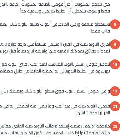
حتى تندمج المكونات ، أخيراً قومى باضافة المكونات الجافة بالتدري
فقط وسوف تلاحظى أن الخليط كريمى وسميك جداً .
5
قالب فقط .
9
لمدة 5 دقائق بعد ذلك ارفعيه منها واتركيه ليبرد تماماً قبل توزيع صوص السكر .
13
بهرسهم فى الخلاط الكهربائى ثم تصفية الخليط من خلال مصفاة 
.
وزعى صوص السكر بالتوت فوق سطح الباوند كيك ويمكنكِ رش ال
17
21
الفريزر لمدة 3 أشهر .
25
حرارة الغرفة لأنها إذا كانت باردة سوف يكون الخلط والتقليب صعب