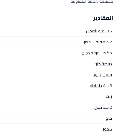
مسقعه بالحمه المفرومه
المقادير
0.5 كيلو
باذنجان
2 حبة
فلفل اخضر
مكعب
مرقه دجاج
صلصة كنور
فلفل اسود
5 حبة
طماطم
زيت
2 حبة
بصل
ملح
كمون