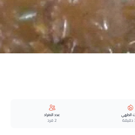
 الطهي
عدد الافراد
ة
2 فرد