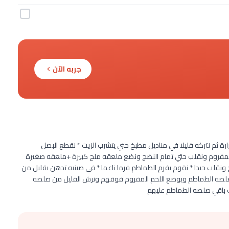
جربه الآن
رة ثم نتركه قليلا في مناديل مطبخ حتي يتشرب الزيت * نقطع البصل
م المفروم ونقلب حتي تمام النضج ونضع ملعقه ملح كبيرة +ملعقه صغيرة
ب جيدا * نقوم بفرم الطماطم فرما ناعما * في صينيه تدهن بقليل من
صلصه الطماطم ويوضع اللحم المفروم فوقهم ونرش القليل من صلصه
ب باقي صلصه الطماطم عليهم