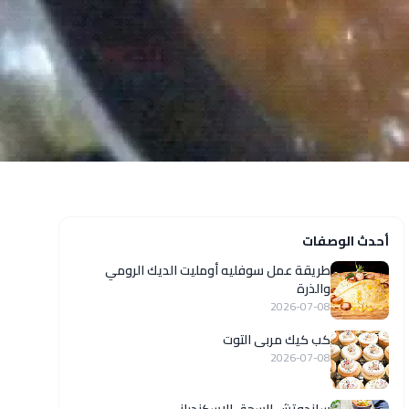
أحدث الوصفات
طريقة عمل سوفليه أومليت الديك الرومي
والذرة
2026-07-08
كب كيك مربى التوت
2026-07-08