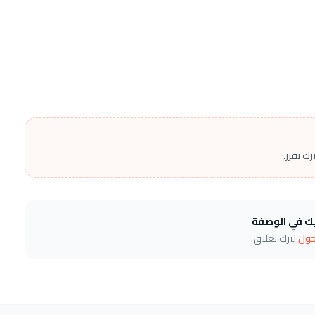
ك يقرر.
يك في الوصفة
خول
لترك تعليق.