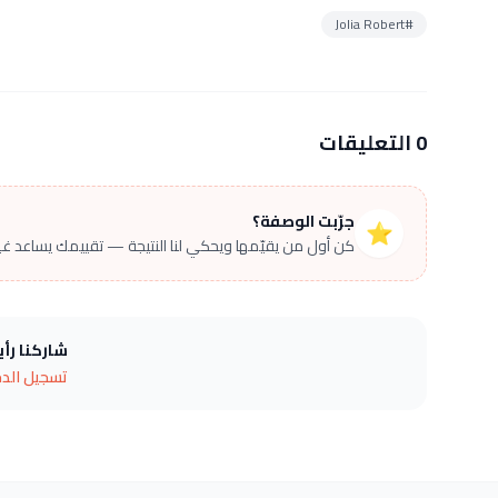
#Jolia Robert
0 التعليقات
جرّبت الوصفة؟
⭐
كن أول من يقيّمها ويحكي لنا النتيجة — تقييمك يساعد غير
شاركنا رأ
تسجيل الد