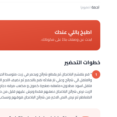
لحمة
(مفروم)
اطبخ باللي عندك
ابحث عن وصفات بناءً على مكوناتك.
خطوات التحضير
* قم بتقشير الباذنجان ثم يقطع شرائح ويحمر في زيت متوسط الحرا
1
والفلفل الي شرائح وعلي نار هادئه نقم بالتحمير ثم نضيف اللح
فلفل اسود مطحون+ملعقه صغيرة كمون و مكعب مرقه دجاج ونقل
الزيت نرص شرائح الباذنجان نصفهم فقط ونرش عليهم قليل من 
الطماطم ثم نرص النص الاخير من شرائح الباذنجان فوقهم ونسك